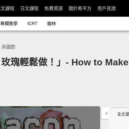
英文課程
日文課程
免費資源
關於希平方
用戶見證
專欄教學
ICRT
翰林
英國腔
鬆做！」- How to Make B
全文