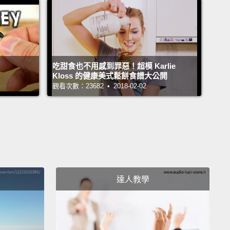
們表皮酥脆而裡面熟透。烤好時，把培根拿出來，然後
we need to take a skewer.
And I'm using spinach as
Take your bacon rosebud and stick it on top—
and
吃甜食也不用感到罪惡！超模 Karlie
Kloss 的健康美式鬆餅食譜大公開
we have our finished bacon rose!
You can make a
觀看次數：23682 • 2018-02-02
 load of them—I recommend twelve—
and place
n a vase.
They look really good, they taste fantastic,
y're great for parties!
Pretty cool, huh?
If you
, you can plate them up and serve them for
ast.
達人教學
，我們需要拿一根串肉籤。我用菠菜當作葉片。拿起你
花蕾然後把它插在上面－－培根玫瑰就做好啦!你可以做
根玫瑰－－我建議做十二朵－－然後把它們裝進花瓶
們看起來很美、它們吃起來美味極了，而且它們很適合