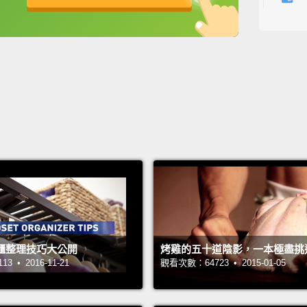
它們擺
英
中
免費功能
功能升級
If you
it up a
packs 
neat.
W
to coo
Make s
the wa
leave 
如果你
櫃整理技巧大公開
烤雞的五十道陰影，一本極盡挑
兩片肉
 • 2016-11-21
觀看次數：64723 • 2015-01-05
膜，還
箱烤。