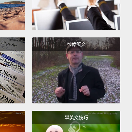
滿酷的，對吧？如果你喜歡的話，你可以將培根玫瑰擺盤
作早餐。
re bacon fun, visit the Serious Bacon Club.
You
ick on the links to see their new videos.
Have fun,
鄧肯英文
fe,
and as always, thanks for watching!
根樂趣，請上培根迷俱樂部網站。你可以點選連結來看
新影片。玩得開心、注意安全，然後老樣子，謝謝收看!
學英文技巧