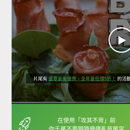
片尾有
盛夏最後優惠，全年最低價5折！
的活
框選或點兩下字幕可以
在使用「攻其不背」前
你千萬不要隨隨便便亂背單字