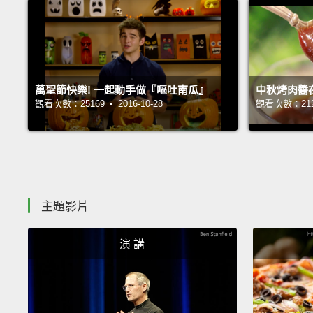
萬聖節快樂! 一起動手做『嘔吐南瓜』
中秋烤肉醬
觀看次數：25169 • 2016-10-28
觀看次數：21245
主題影片
演 講