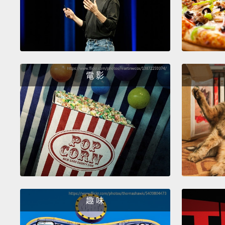
電 影
趣 味