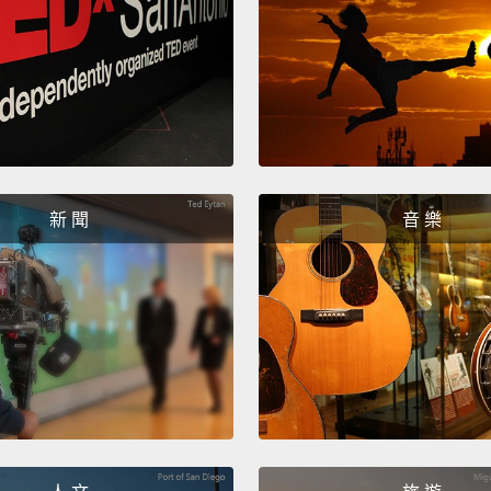
新 聞
音 樂