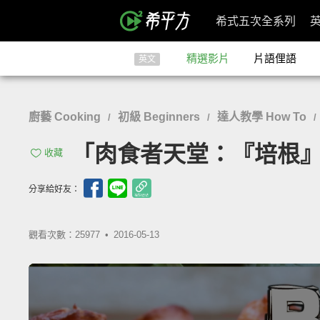
希式五次全系列
精選影片
片語俚語
英文
廚藝 Cooking
初級 Beginners
達人教學 How To
/
/
/
「肉食者天堂：『培根』玫瑰輕
收藏
分享給好友：
觀看次數：25977 •
2016-05-13