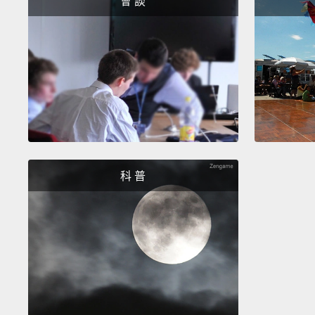
會 談
科 普