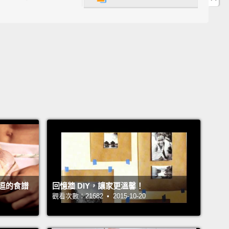
在烤盤上，它們準備好進烤箱囉!
're "Danepak serious" about bacon,
you can double
nd roll two rashers together.
These reclosable
saves you needing cling film
and keeps it nice and
hen you've got a tray full, place them in the oven
k.
I cooked mine for 25 minutes at 200 degrees C.
ure they're crispy on the outside and cooked all
y through.
When they're done, take them out, and
them to cool.
是超級 Danepak 培根迷，你可以用雙倍培根，然後把
逗的食譜
回憶牆 DIY，讓家更溫馨！
捲在一起。這些可以重覆蓋上的包裝讓你不需要用保鮮
觀看次數：21682 • 2015-10-20
能保持食物美味新鮮。當你擺滿烤盤時，把它們放進烤
我用溫度兩百度來把我的培根烤上二十五分鐘。一定要