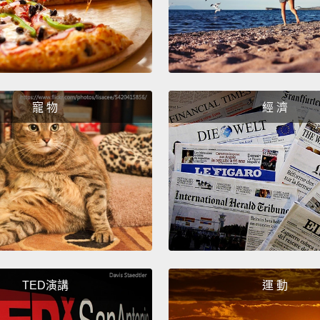
派對!
然後當
For mo
can cl
寵 物
經 濟
stay sa
更多培
他們的
TED演講
運 動