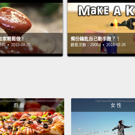
確保它
放涼。
Next, 
a leaf.
在家輕鬆做！
備份鑰匙自己動手做？！
 • 2015-09-25
觀看次數：29083 • 2016-02-26
there 
whole
them i
and the
prefer
breakf
廚 藝
女 性
接下來
的培根
一堆培
裡。它