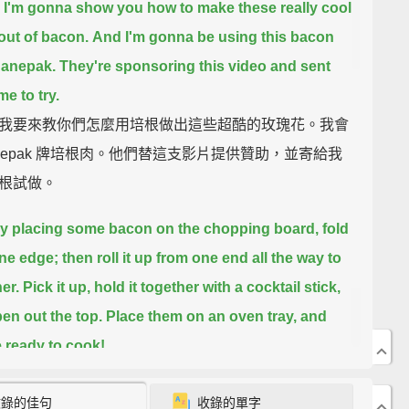
 I'm gonna show you how to make these really cool
out of bacon.
And I'm gonna be using this bacon
Danepak.
They're sponsoring this video and sent
e to try.
我要來教你們怎麼用培根做出這些超酷的玫瑰花。我會
anepak 牌培根肉。他們替這支影片提供贊助，並寄給我
根試做。
by placing some bacon on the chopping board,
fold
ne edge;
then roll it up from one end all the way to
er.
Pick it up, hold it together with a cocktail stick,
en out the top.
Place them on an oven tray, and
e ready to cook!
先在砧板上擺一些培根、折起一邊；接著從一端一路捲
收錄的佳句
收錄的單字
拿起培根、用牙籤把它固定在一起，然後敞開頂端。將