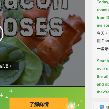
Today,
roses 
from 
me som
今天，
用 D
一些培
Start 
動訊息。
over o
the oth
and op
they'r
直接查字典喔！
一開始
了解詳情
起來。