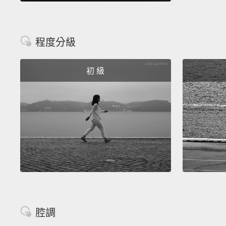
程度分級
初 級
腔調