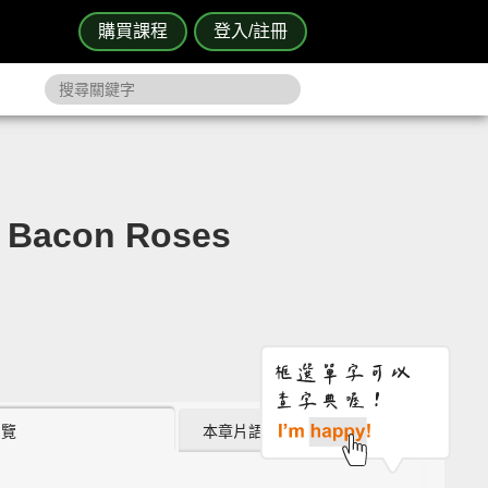
購買課程
登入/註冊
acon Roses
瀏覽
本章片語 (0)