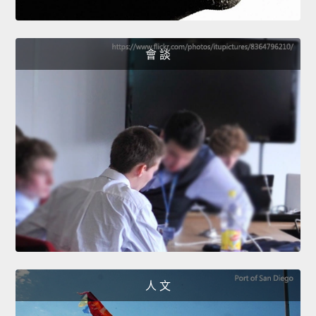
會 談
人 文