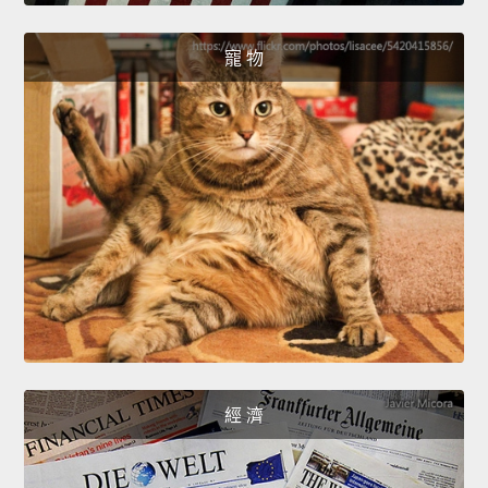
寵 物
經 濟