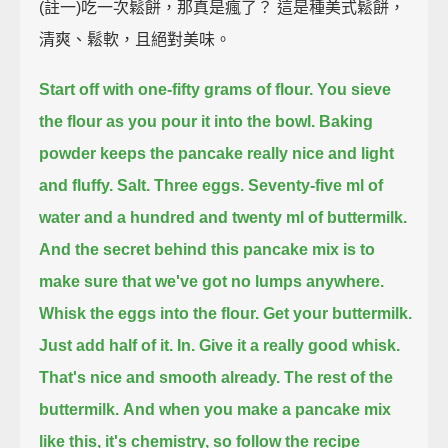
(註一)吃一次鬆餅，那真是瘋了？ 這是種美式鬆餅，
清爽、鬆軟，且絕對美味。
Start off with one-fifty grams of flour.
You sieve
the flour as you pour it into the bowl.
Baking
powder keeps the pancake really nice and light
and fluffy.
Salt. Three eggs.
Seventy-five ml of
water and a hundred and twenty ml of buttermilk.
And the secret behind this pancake mix is to
make sure that we've got no lumps anywhere.
Whisk the eggs into the flour.
Get your buttermilk.
Just add half of it.
In. Give it a really good whisk.
That's nice and smooth already. The rest of the
buttermilk.
And when you make a pancake mix
like this, it's chemistry, so follow the recipe