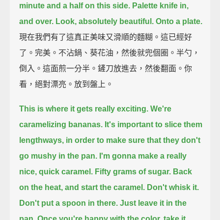
minute and a half on this side.
Palette knife in,
and over.
Look, absolutely beautiful. Onto a plate.
現在我們有了這真正美味又滑順的麵糊。這已經好
了。完美。不沾鍋、葵花油，然後就兜個圈。半勺，
倒入。這面煎一分半。鏟刀放進去，然後翻面。你
看，絕對漂亮。放到盤上。
This is where it gets really exciting. We're
caramelizing bananas.
It's important to slice them
lengthways,
in order to make sure that they don't
go mushy in the pan.
I'm gonna make a really
nice, quick caramel.
Fifty grams of sugar. Back
on the heat, and start the caramel.
Don't whisk it.
Don't put a spoon in there. Just leave it in the
pan.
Once you're happy with the color, take it