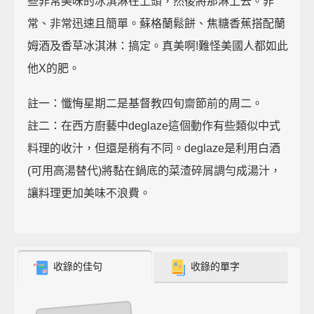
些非常美味的冰淇淋在上頭，然後將那淋上去。非
常、非常迅速且簡單。蘇格蘭鬆餅、焦糖香蕉搭配蘭
姆酒及香草冰淇淋：搞定。真美啊!難怪美國人都如此
他X的肥。
註一：懺悔星期二是基督教四旬齋節前的周二。
註二：在西方廚藝中deglaze這個動作有些類似中式
料理的收汁，但還是稍有不同。deglaze是利用白酒
(可用高湯替代)將黏在鍋底的菜渣碎屑調勻成湯汁，
讓料理更加美味不浪費。
收錄的佳句
收錄的單字