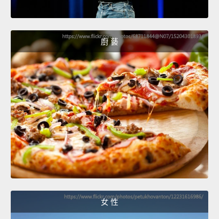
廚 藝
女 性