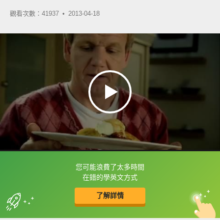
觀看次數：41937 •
2013-04-18
您可能浪費了太多時間
框選或點兩下字幕可以直接查字典喔！
在錯的學英文方式
了解詳情
英
中
收錄佳句
功能升級