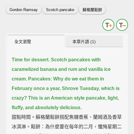
Gordon Ramsay
Scotch pancake
蘇格蘭鬆餅
全文瀏覽
本章片語 (1)
Time for dessert.
Scotch pancakes with
caramelized banana and rum and vanilla ice
cream.
Pancakes: Why do we eat them in
February once a year, Shrove Tuesday, which is
crazy?
This is an American style pancake, light,
fluffy, and absolutely delicious.
甜點時間。蘇格蘭鬆餅搭配焦糖香蕉、蘭姆酒及香草
冰淇淋。鬆餅：為什麼要在每年的二月，懺悔星期二