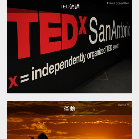
TED演講
運 動