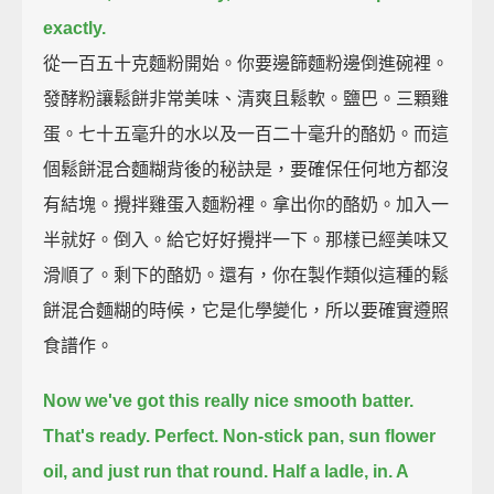
exactly.
從一百五十克麵粉開始。你要邊篩麵粉邊倒進碗裡。
發酵粉讓鬆餅非常美味、清爽且鬆軟。鹽巴。三顆雞
蛋。七十五毫升的水以及一百二十毫升的酪奶。而這
個鬆餅混合麵糊背後的秘訣是，要確保任何地方都沒
有結塊。攪拌雞蛋入麵粉裡。拿出你的酪奶。加入一
半就好。倒入。給它好好攪拌一下。那樣已經美味又
滑順了。剩下的酪奶。還有，你在製作類似這種的鬆
餅混合麵糊的時候，它是化學變化，所以要確實遵照
食譜作。
Now we've got this really nice smooth batter.
That's ready. Perfect.
Non-stick pan, sun flower
oil, and just run that round.
Half a ladle, in. A