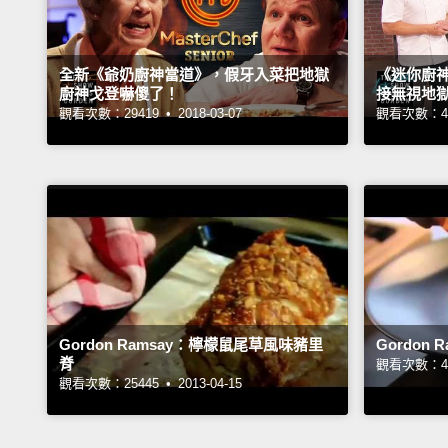
全新《爺奶廚神當道》，假牙入菜把地獄
《迷你廚
廚神戈登嚇傻了！
接無視地
觀看次數：29419 •
2018-03-07
觀看次數：49
Gordon Ramsay：檸檬鼠尾草風味豬里
Gordon
脊
觀看次數：44
觀看次數：25445 •
2013-04-15