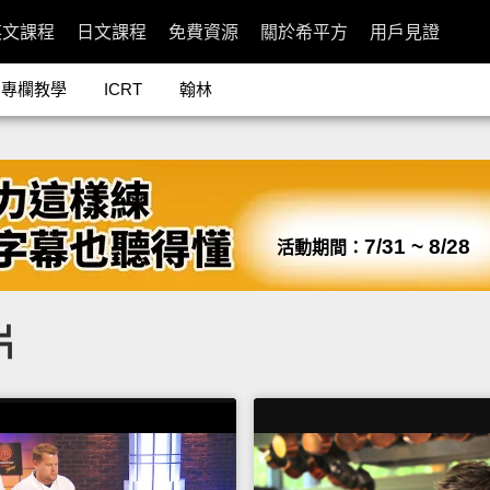
英文課程
日文課程
免費資源
關於希平方
用戶見證
專欄教學
ICRT
翰林
7/31 ~ 8/28
活動期間：
片