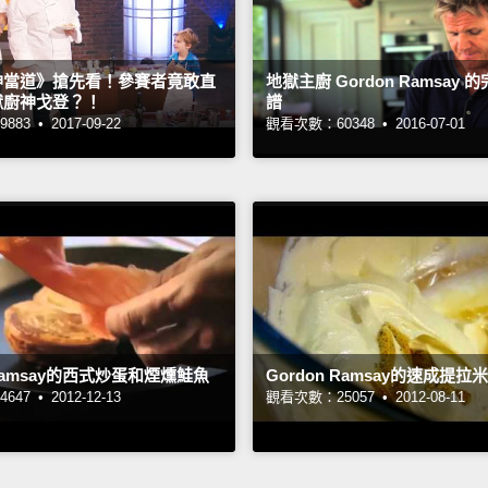
神當道》搶先看！參賽者竟敢直
地獄主廚 Gordon Ramsay
獄廚神戈登？！
譜
883 •
2017-09-22
觀看次數：60348 •
2016-07-01
 Ramsay的西式炒蛋和煙燻鮭魚
Gordon Ramsay的速成提拉
647 •
2012-12-13
觀看次數：25057 •
2012-08-11