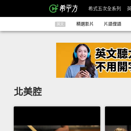
希式五次全系列
精選影片
片語俚語
英文
北美腔