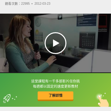
觀看次數：22995 •
2012-03-23
這堂課程有一千多部影片任你挑
框選或點兩下字幕可以直接查字典喔！
每週都以固定的速度更新教材
了解詳情
英
中
收錄佳句
功能升級