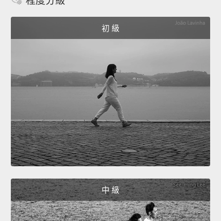
程度分級
初 級
中 級