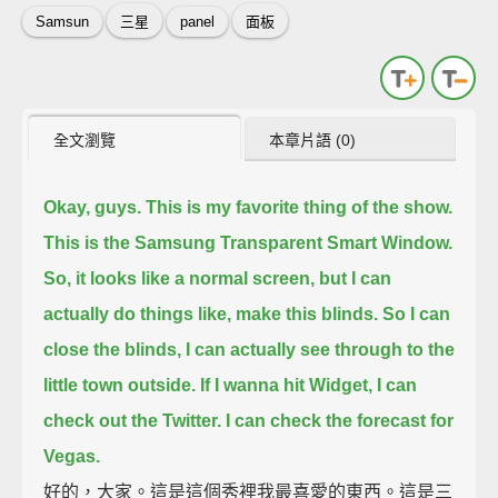
Samsun
三星
panel
面板
全文瀏覽
本章片語 (0)
Okay, guys. This is my favorite thing of the show.
This is the Samsung Transparent Smart Window.
So, it looks like a normal screen, but I can
actually do things like, make this blinds.
So I can
close the blinds, I can actually see through to the
little town outside.
If I wanna hit Widget, I can
check out the Twitter. I can check the forecast for
Vegas.
好的，大家。這是這個秀裡我最喜愛的東西。這是三