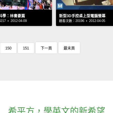
動科學：林書豪篇
新型3D手控桌上型電腦螢幕
7 • 2012-04-09
觀看次數：20196 • 2012-04-05
150
151
下一頁
最末頁
希平方
，
學英文的新希望