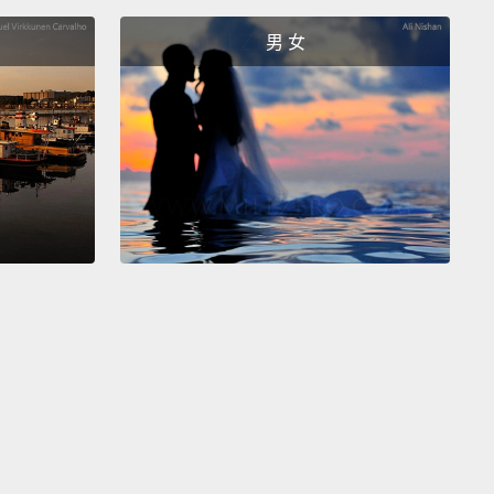
男 女
, it was traveling with the president to schools in
n.
And the way he engaged the students—it was
ne of those moments to see him connect like that
 think you see throughout his presidency.
說，是和總統一起到波士頓的學校那時。他吸引學生注
式－－那只是我們看到他像那樣和大家產生連結的眾多
一，我想你在他當總統的一路上都有看到那樣的時刻。
orite President Obama moment was when he was
d president in 2008,
because in 2008 was when I
rn.
歡的歐巴馬總統時刻是他在 2008 年當選總統那時，因
008 年是我出生的時候。