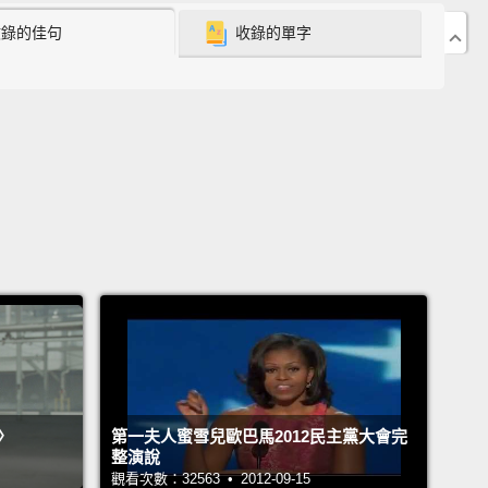
名字叫什麼？Luther!
收錄的佳句
收錄的單字
ng on the Oval Office window, I would say.
That
obably the peak of my entire existence.
是敲總統辦公室窗戶的時候。那有可能是我這輩子的巔
ment when he picked me, I was so happy.
I have
e...I have to be the last question!
的那刻，我超級開心。我得，像是...我一定要問最後一
!
 I answer your question, why don't you give me a
rap?
Let's see. Let's see what you got!
〉
第一夫人蜜雪兒歐巴馬2012民主黨大會完
答妳的問題前，妳何不替我來一段饒舌樂呢？我們來看
整演說
觀看次數：32563 • 2012-09-15
們來見識一下妳的本事!