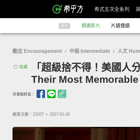
希式五次全系列
精選影片
片語俚語
英文
勵志 Encouragement
中級 Intermediate
人文 Human
/
/
「超級捨不得！美國人分享最難
收藏
Their Most Memorable
分享給好友：
觀看次數：23207 •
2017-01-20