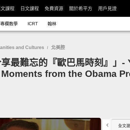
英文課程
日文課程
免費資源
關於希平方
用戶見證
專欄教學
ICRT
翰林
ities and Cultures
北美腔
/
忘的『歐巴馬時刻』」- Yes We 
 Moments from the Obama Pr
全文