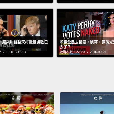
I was 
Obama,
我超激
越南。
！原來川普整天打電話盧歐巴
呼籲全民去投票，凱蒂‧佩芮光
去了？！
It's th
 • 2016-12-13
觀看次數：22633 • 2016-09-29
belong
那是我
And you
words 
one of 
廚 藝
女 性
part o
你真的