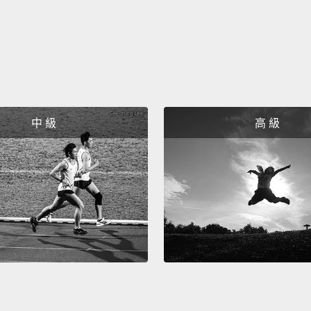
I never
我之前
I don'
who we
his fam
中 級
高 級
felt li
我不知
持的男
裡，而
I didn
emerge
我原本
做到了