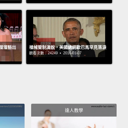
so emotional. I was crying.
Thank you, President
 for coming to Vietnam.
動的。我那時都哭了。謝謝你，歐巴馬總統，謝謝你來
溜溜豁出
槍械管制演說，美國總統歐巴馬罕見落淚
觀看次數：24249 • 2016-01-07
e first time in my life I felt like the White House
ed to everybody.
人生中頭一回感到白宮是屬於每個人的。
 really felt, you know, you felt those first three
of the Constitution, "We the People."
Like, it was
those first times in my life that I felt like I was really
達人教學
f that "We."
會感受到，你知道，你會感受到憲法開頭那三個字，