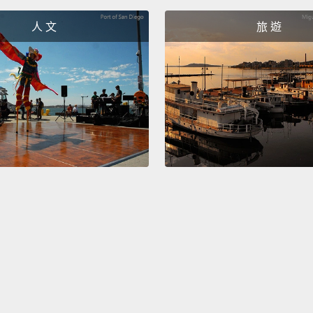
人 文
旅 遊
For me
Bosto
just o
that I
對我來
意的方
時刻之
My fav
electe
was bo
我最喜
為 2