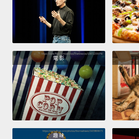
電 影
趣 味