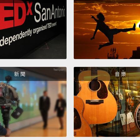
－那真
My Oba
Agree
fight 
我的歐
役中成
新 聞
音 樂
When I
presid
issue 
genera
我在聯
遷是我
有未來