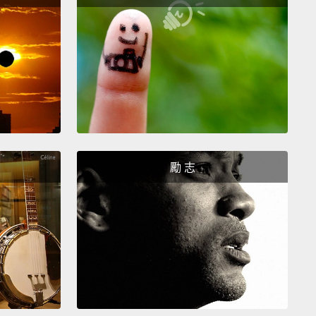
是超級合理。
ma moment was the signing of the Paris
ment
and making the United States a leader in the
against global warming.
巴馬時刻是簽訂巴黎協定，讓美國在對抗全球暖化的戰
為一位領袖。
勵 志
 was at the UN, and I,
you know, I heard our
ent say that climate change is the most important
facing
not only this generation but all future
tions, it was inspiring.
合國時，然後我，你知道，我聽到我們的總統說氣候變
們所面對最嚴重的一項議題，不只針對這個世代還有所
的世代，那很激勵人心。