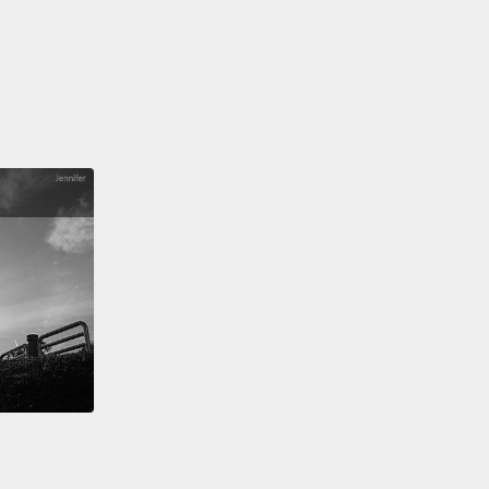
 cried before from election result.
從來沒有因為選舉結果哭過。
t know, just the magic of that moment,
of that man
'd all been on this journey with
take that stage with
ily.
I was sitting at home in my living room,
and I
ke I was a part of that crowd in that park.
道，就是那一刻的神奇力量，我們在這趟旅程中一直支
人，他和他的家人踏上那座舞台。我當時在家坐在客廳
我覺得自己好像公園裡那群人的一份子。
't think I would live to see an African-American
 as president,
but he did.
不認為自己會活到看見非裔美國人成為總統那天，但他
。