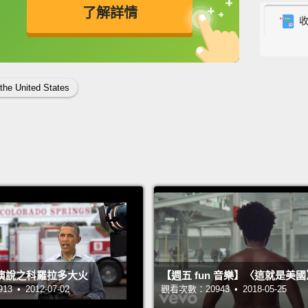
那個人的
了解詳情
Knocki
英
中
免費功能
功能升級
was pr
我會說
the United States
峰了。
The mo
to, lik
他選我
個問題
Before
little 
演說之科羅拉多大火
【週五 fun 音樂】〈這就是美國
在我回
 • 2012-07-02
觀看次數：20943 • 2018-05-25
看。我