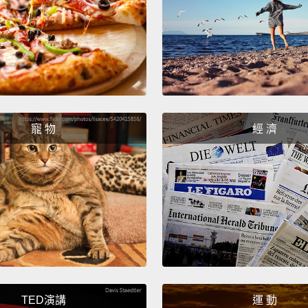
We t
像真的
My Oba
Presid
U.S. ci
寵 物
經 濟
我的歐
我成為
When h
to Cub
which 
made a
當他就
到最簡
TED演講
運 動