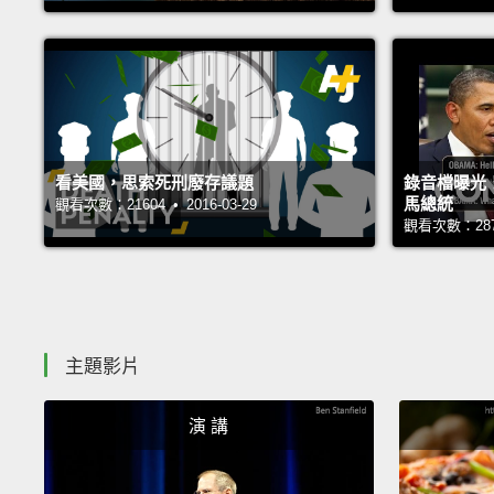
看美國，思索死刑廢存議題
錄音檔曝光
馬總統
觀看次數：21604 • 2016-03-29
觀看次數：28717
主題影片
演 講