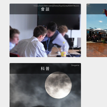
會 談
科 普