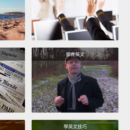
he People(我們人民)。像是，那是我人生中首度覺得我好
屬於那「我們」的那些時刻之一。
ma moment was when I received this letter from
ent Obama last year
welcoming me to become a
tizen.
鄧肯英文
巴馬時刻是去年收到這封來自歐巴馬總統的信時，歡迎
一位美國公民。
e just changed all the rules on the table in regards
a,
with the most succinct motivation imaginable,
is, "What we've been doing hasn't worked"—
which
ll the sense in the world.
直接改變所有待商討的古巴相關規定，因為一個你能想
單明瞭的原因，也就是「我們一直以來做的行不通」－
學英文技巧