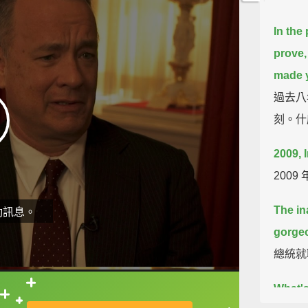
In the
prove,
made 
過去八
刻。什
2009, 
200
The in
動訊息。
gorgeo
總統就
What's
直接查字典喔！