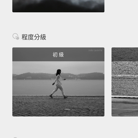
程度分級
初 級