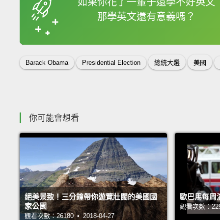
如果你花了一輩子還學不好英文
那學英文還有意義嗎？
收錄佳句
Barack Obama
Presidential Election
總統大選
美國
你可能會想看
絕美景致！三分鐘帶你遊覽壯闊的美國國
歐巴馬每周
家公園
觀看次數：22913
觀看次數：26180 • 2018-04-27