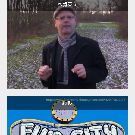
鄧肯英文
趣 味