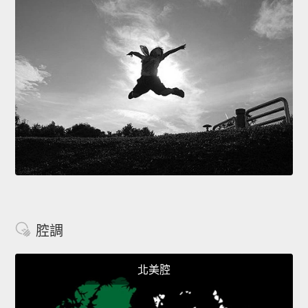
腔調
北美腔