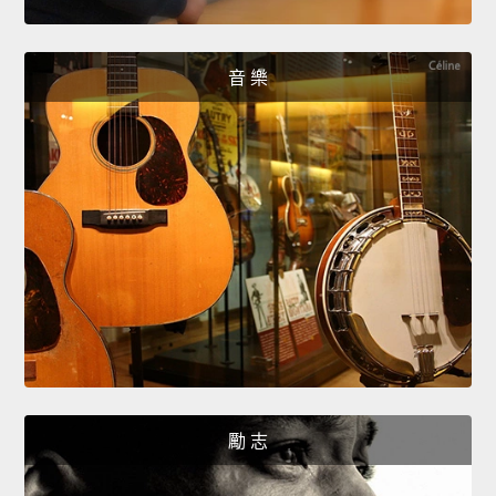
音 樂
勵 志