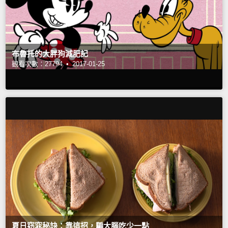
布魯托的大胖狗減肥記
觀看次數：27794 •
2017-01-25
夏日窈窕秘訣：靠這招，騙大腦吃少一點