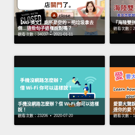
【NG 英文】廁所是空的、把垃圾拿去
『海陸雙
倒…這些句子這樣說對嗎？
觀看次數：29
觀看次數：34037 •
2021-01-11
手機沒網路怎麼辦？借 Wi-Fi 你可以這樣
愛要大聲
說！
達你的愛
觀看次數：23206 •
2020-07-20
觀看次數：11