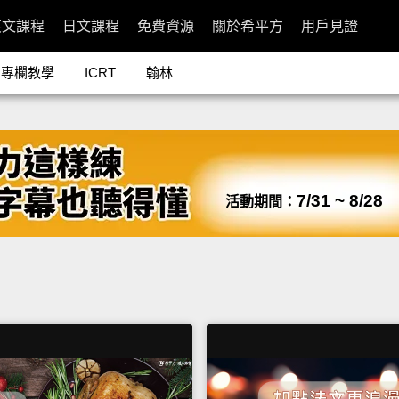
英文課程
日文課程
免費資源
關於希平方
用戶見證
專欄教學
ICRT
翰林
7/31 ~ 8/28
活動期間：