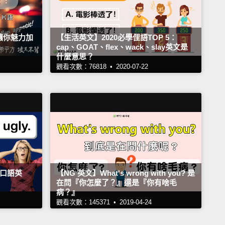
讓你魅力加
【生活英文】2020必學俚語TOP 5：
cap、GOAT、flex、wack、slay英文是
什麼意思？
觀看次數：76818 •
2020-07-22
常見口語英
【NG 英文】What's wrong with you? 是
在問『你怎麼了？』還是『你有啥毛
病？』
觀看次數：145371 •
2019-04-24