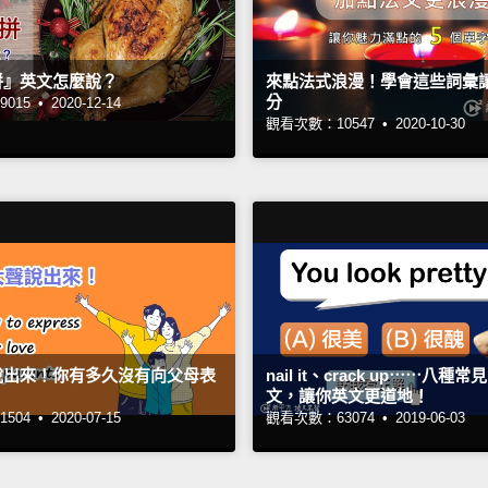
拼』英文怎麼說？
來點法式浪漫！學會這些詞彙
分
015 •
2020-12-14
觀看次數：10547 •
2020-10-30
說出來！你有多久沒有向父母表
nail it、crack up⋯⋯八種
？
文，讓你英文更道地！
504 •
2020-07-15
觀看次數：63074 •
2019-06-03