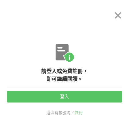
希平方
×
攻其不背
立即使用
App 開放下載中
購買課程
登入/註冊
英文專欄教學
請登入或免費註冊，
來點法式浪漫！學會這些詞彙讓你魅
即可繼續閱讀。
力加分
登入
活動期間：
7/31 ~ 8/28
還沒有帳號嗎？
註冊
老外其實這樣說
社交英文