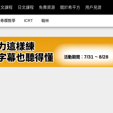
英文課程
日文課程
免費資源
關於希平方
用戶見證
專欄教學
ICRT
翰林
7/31 ~ 8/28
活動期間：