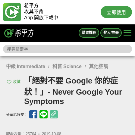
希平方
攻其不背
立即使用
App 開放下載中
購買課程
登入/註冊
中級 Intermediate
科普 Science
其他腔調
/
/
「絕對不要 Google 你的症
收藏
狀！」- Never Google Your
Symptoms
分享給好友：
觀看次數：25764 •
2019-10-08