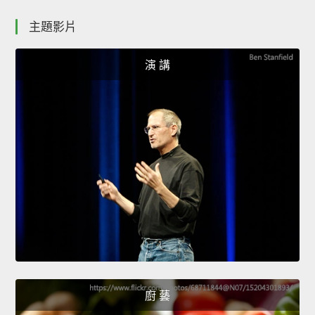
主題影片
演 講
廚 藝