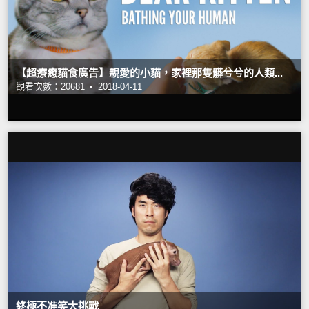
【超療癒貓食廣告】親愛的小貓，家裡那隻髒兮兮的人類...
觀看次數：20681 •
2018-04-11
終極不准笑大挑戰