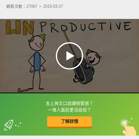
觀看次數：27087 •
2015-03-27
去上英文口說課很緊張？
框選或點兩下字幕可以直接查字典喔！
一堆人面前更沒自信？
了解詳情
英
中
收錄佳句
功能升級