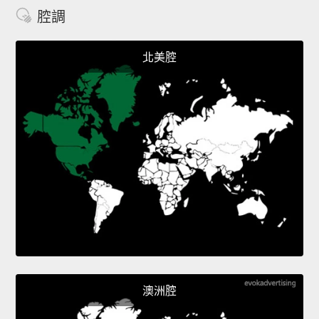
腔調
北美腔
澳洲腔