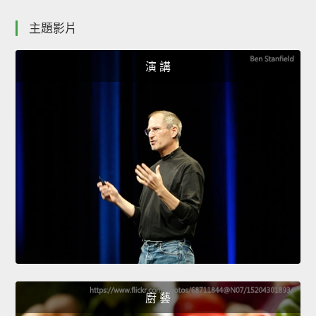
主題影片
演 講
廚 藝