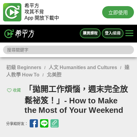
希平方
攻其不背
立即使用
App 開放下載中
購買課程
登入/註冊
初級 Beginners
人文 Humanities and Cultures
達
/
/
人教學 How To
北美腔
/
「拋開工作煩惱，週末完全放
收藏
鬆祕笈！」- How to Make
the Most of Your Weekend
分享給好友：