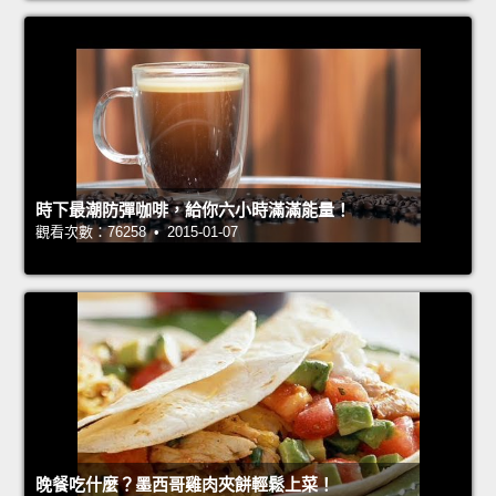
時下最潮防彈咖啡，給你六小時滿滿能量！
觀看次數：76258 • 2015-01-07
晚餐吃什麼？墨西哥雞肉夾餅輕鬆上菜！