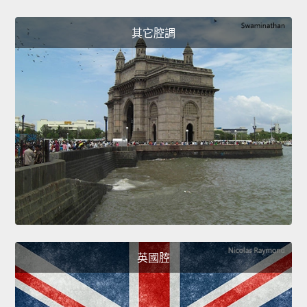
其它腔調
英國腔