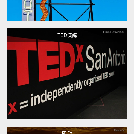
TED演講
運 動