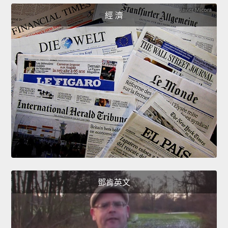
經 濟
鄧肯英文