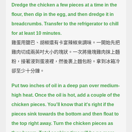
Dredge the chicken a few pieces at a time in the
flour,
then dip in the egg,
and then dredge it in
breadcrumbs.
Transfer to the refrigerator to chill
for at least 10 minutes.
雞蛋用鹽巴、胡椒還有卡宴辣椒來調味。一開始先把
雞肉切成兩英吋大小的塊狀。一次將幾塊雞肉抹上麵
粉，接著浸到蛋液裡，然後裹上麵包粉。拿到冰箱冷
卻至少十分鐘。
Put two inches of oil in a deep pan over medium-
high heat.
Once the oil is hot, add a couple of the
chicken pieces.
You'll know that it's right if the
pieces sink towards the bottom and then float to
the top right away.
Turn the chicken pieces as