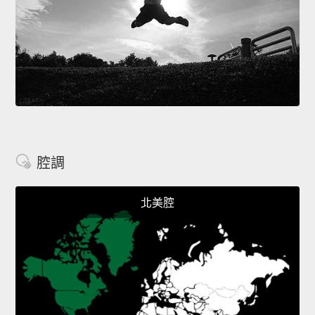
腔調
北美腔