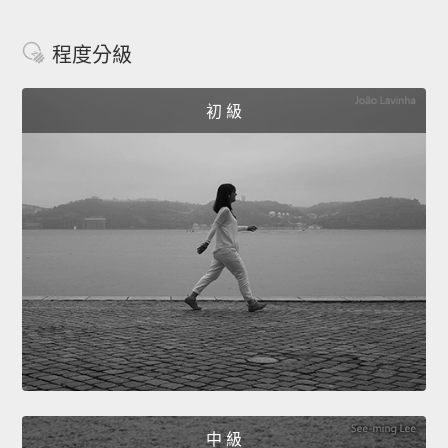
程度分級
初 級
中 級