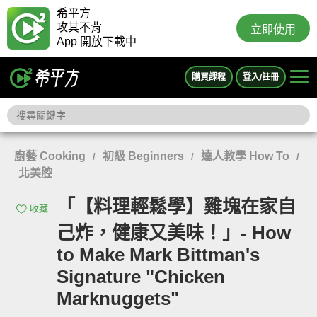
希平方
攻其不背
立即使用
App 開放下載中
購買課程
登入/註冊
廚藝 Cooking
初級 Beginners
達人教學 How To
/
/
/
北美腔
「【料理輕鬆學】雞塊在家自
收藏
己炸，健康又美味！」- How
to Make Mark Bittman's
Signature "Chicken
Marknuggets"