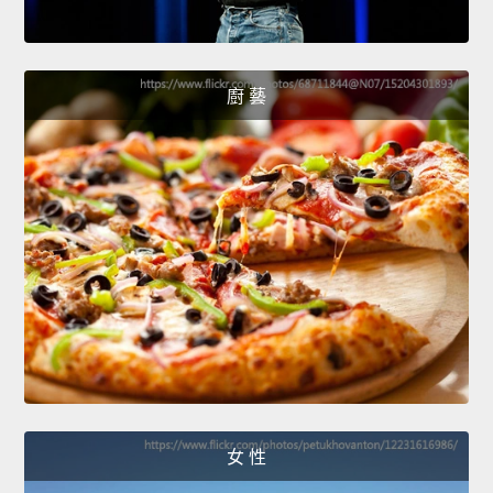
廚 藝
女 性