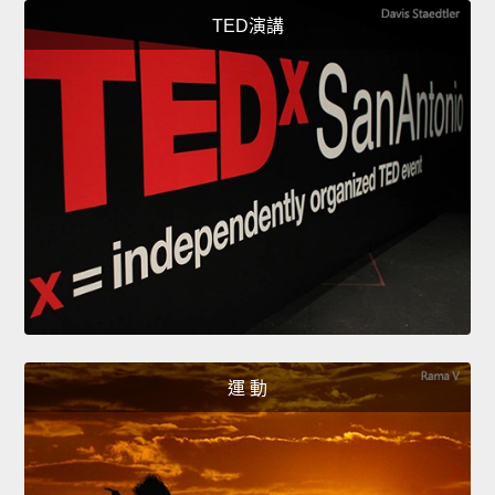
TED演講
運 動