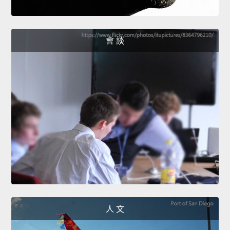
會 談
人 文