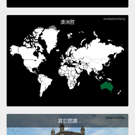
澳洲腔
其它腔調