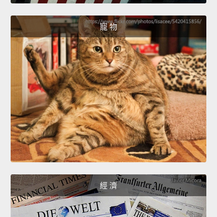
寵 物
經 濟