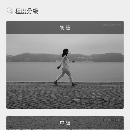
程度分級
初 級
中 級