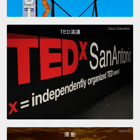
TED演講
運 動