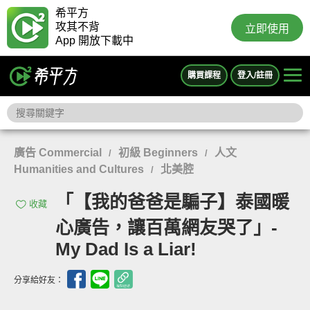
希平方
攻其不背
立即使用
App 開放下載中
購買課程
登入/註冊
廣告 Commercial
初級 Beginners
人文
/
/
Humanities and Cultures
北美腔
/
「【我的爸爸是騙子】泰國暖
收藏
心廣告，讓百萬網友哭了」-
My Dad Is a Liar!
分享給好友：