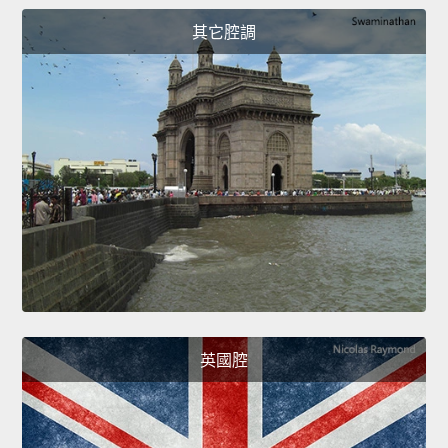
其它腔調
英國腔