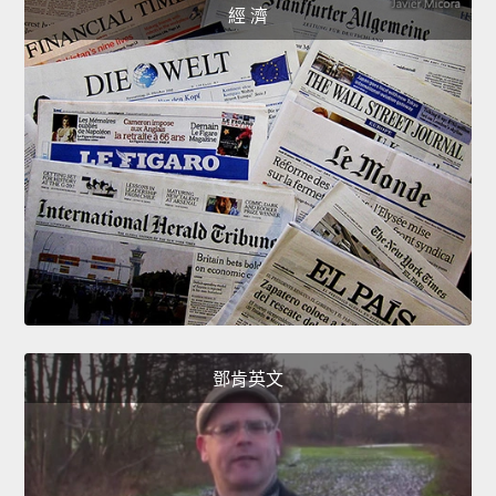
經 濟
鄧肯英文