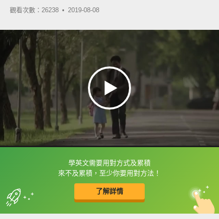
觀看次數：26238 •
2019-08-08
學英文需要用對方式及累積
框選或點兩下字幕可以直接查字典喔！
來不及累積，至少你要用對方法！
了解詳情
英
中
收錄佳句
功能升級