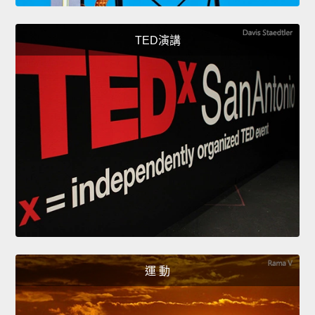
TED演講
運 動