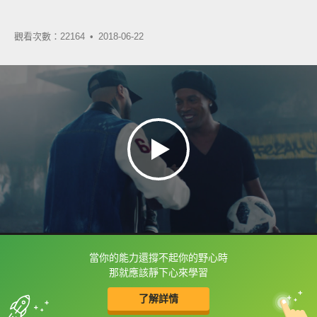
觀看次數：22164 •
2018-06-22
當你的能力還撐不起你的野心時
框選或點兩下字幕可以直接查字典喔！
那就應該靜下心來學習
了解詳情