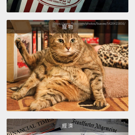
寵 物
經 濟