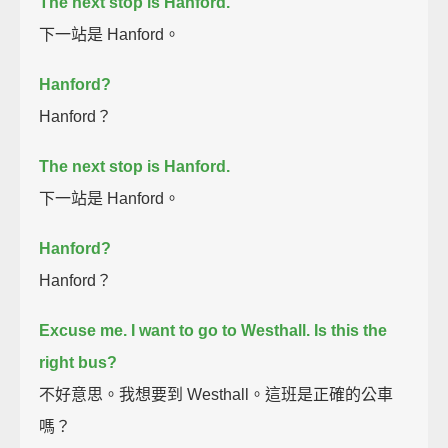
The next stop is Hanford.
下一站是 Hanford。
Hanford?
Hanford？
The next stop is Hanford.
下一站是 Hanford。
Hanford?
Hanford？
Excuse me.
I want to go to Westhall.
Is this the
right bus?
不好意思。我想要到 Westhall。這班是正確的公車
嗎？