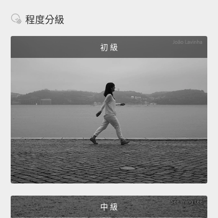
程度分級
初 級
中 級