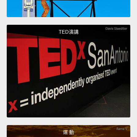
TED演講
運 動