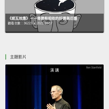
《諾瓦效應》－－骨牌般相依的好運與厄運
觀看次數：36223 • 2021-10-07
主題影片
演 講