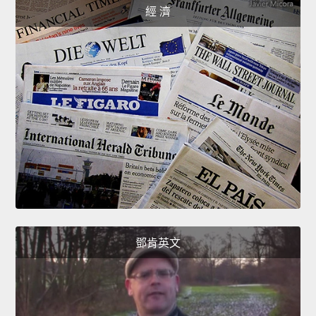
經 濟
鄧肯英文