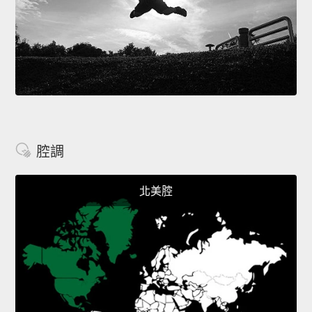
腔調
北美腔