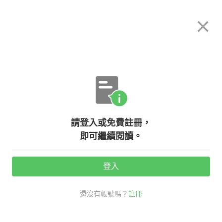
希平方
×
攻其不背
立即使用
App 開放下載中
購買課程
登入/註冊
日文專欄教學
【日本觀察】什麼都有，什麼都不奇
請登入或免費註冊，
怪！日本的『代行』行業大揭密！
即可繼續閱讀。
（下）
登入
活動期間：
7/31 ~ 8/28
還沒有帳號嗎？
註冊
觀看次數：9248 •
2020-11-05