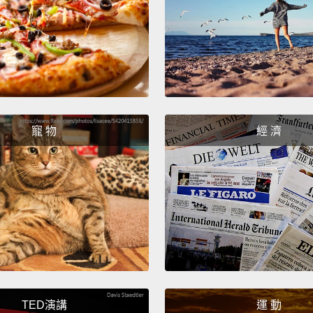
on the
所以我
多是來
代的加
我們也
了其中
寵 物
經 濟
台。
But to 
of the
group.
in dif
Associ
athlete
TED演講
運 動
expect