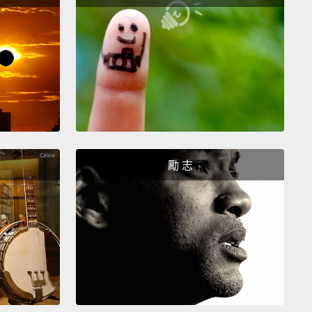
要看得更全面一點，我們來看看一些美國最棒的年輕短
在這團隊中排在什麼位置。這是不同年紀跑最快的孩子
百公尺短跑，由業餘田徑總會所記錄。很明顯的，他們
後現今的運動員。但他們並沒有你想像中落後那麼多。
a's fastest eight-year-old did the hundred-metre
n thirteen and half seconds,
which would've put
ss than a second off the third place in 1896, not bad
勵 志
ade school.
And the record for fifteen to sixteen-
ds is a 10.27,
good enough for a bronze as recently
0.
最快的八歲小孩一百公尺短跑只要十三秒半，這使他僅
896年奧運的第三名慢不到一秒鐘，就小學生來說很不
十五到十六歲組的紀錄是10.27秒，好得足以贏得近至