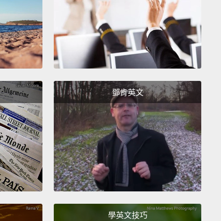
 podium in all but three Olympics.
們從這圖上可以得到什麼呢？其一，這些短跑選手中很
自於美國。雖然美國人一直與英國短跑選手以及較為近
勒比人運動員競爭，仍有將近一半的跑者是美國人。但
可以看到這榮耀是曇花一現的。很少看到重複奪冠。除
的三次之外，每次的奧運都有一位新的贏家站上頒獎
鄧肯英文
get a little bit more perspective,
let's see how some
 America's best young sprinters would fit into this
Here're the fastest kids at the hundred-metre dash
ferent ages, as recorded by the Amateur Athletic
ation.
Obviously, they are way behind today's
s.
But they are not as far behind as you might
學英文技巧
.