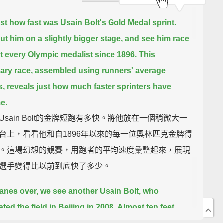
Just how fast was Usain Bolt's Gold Medal sprint.
put him on a slightly bigger stage, and see him race
t every Olympic medalist since 1896.
This
ary race, assembled using runners' average
s,
reveals just how much faster sprinters have
e.
Usain Bolt的金牌短跑有多快。將他放在一個稍微大一
台上，看看他和自1896年以來的每一位奧林匹克金牌得
。這場幻想的競賽，用跑者的平均速度彙整起來，展現
選手變得比以前到底快了多少。
lanes over, we see another Usain Bolt, who
ted the field in Beijing in 2008.
Almost ten feet
Carl Lewis, Gold Medalist in Seoul in 1988,
he won