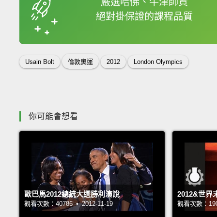
嚴選哈佛、牛津師資
絕對掛保證的課程品質
收錄佳句
Usain Bolt
倫敦奧運
2012
London Olympics
你可能會想看
歐巴馬2012總統大選勝利演說
2012&世界
觀看次數：40786 • 2012-11-19
觀看次數：19038