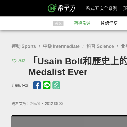
希式五次全系列
精選影片
片語俚語
英文
運動 Sports
中級 Intermediate
科普 Science
北
/
/
/
「Usain Bolt和歷史上的奧
收藏
Medalist Ever
分享給好友：
觀看次數：24578 •
2012-08-23