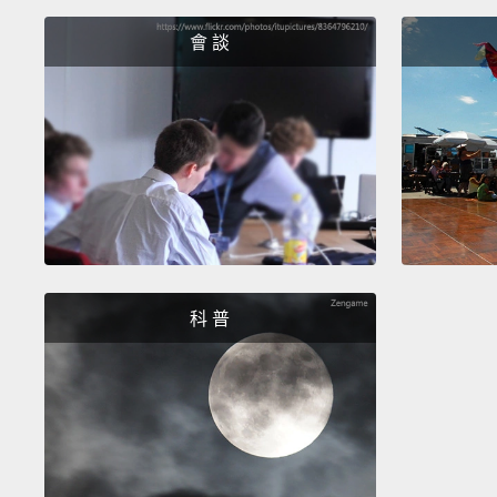
會 談
科 普