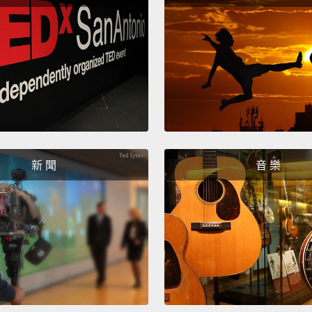
但為了
跑選手
們的一
大幅落
Americ
dash i
him le
新 聞
音 樂
for gr
year-ol
as 198
美國跑
僅比1
錯。而