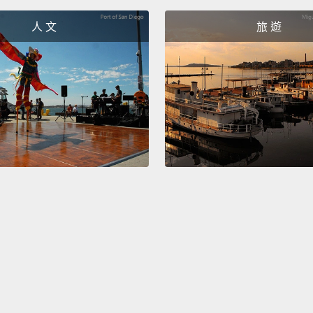
198
人 文
旅 遊
Still, 
more t
footwe
today'
ninete
儘管如
和跑道
十九世