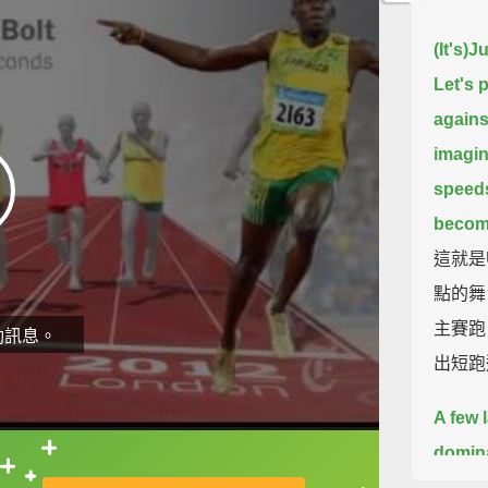
(It's)
Let's 
agains
imagin
speed
becom
這就是
點的舞
主賽跑
動訊息。
出短跑
A few 
domina
直接查字典喔！
back, 