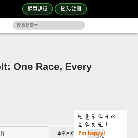
購買課程
登入/註冊
One Race, Every
瀏覽
本章片語 (0)