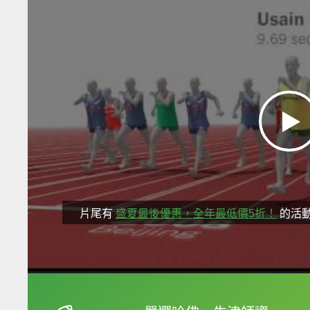
片尾有
盛夏最後優惠，全年最低價5折！
的活
框選或點兩下字幕可以