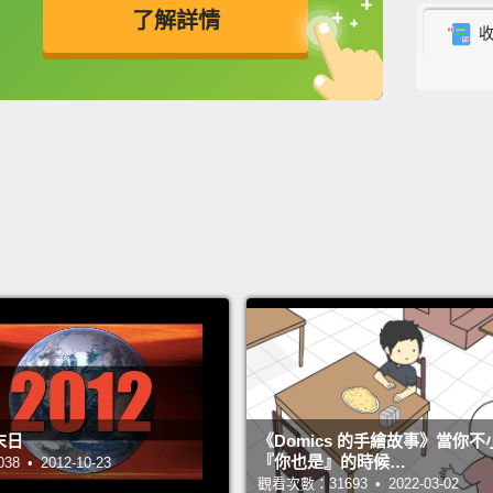
了解詳情
in 1984
this tr
英
中
免費功能
功能升級
幾條跑
Usai
198
軍，而
As we 
sprinte
second
Golds 
who wo
末日
《Domics 的手繪故事》當你
this t
『你也是』的時候…
 • 2012-10-23
This t
觀看次數：31693 • 2022-03-02