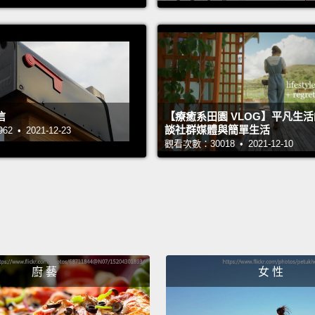
behind
當我們
Hine
柏林奧
190
信
【療癒系田園 VLOG】平凡生
有To
談社群媒體與簡單生活
 • 2021-12-23
觀看次數：30018 • 2021-12-10
落後於
So wha
of the
have h
Caribb
廚 藝
女 性
Ameri
Repeat