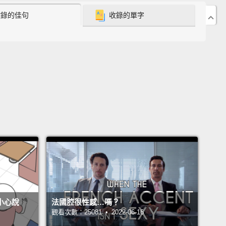
收錄的佳句
收錄的單字
 too, while there're just a handful of sprinters on
ack twice.
道之外，我們看到另一位稱霸2008年北京奧運田徑場的
n Bolt。幾乎在十英呎(約三公尺)之後是，Carl Lewis，
8年首爾奧運的金牌得主，他在1984年的奧運也贏得冠
只有少數幾位短跑選手出現在這跑道上兩次。
go further back in time, we pass more of the fastest
rs in history:
Jim Hines, the first man to break ten
s in the Olympics,
Jesse Owens, who won four
in Berlin in 1936,
Archie Hahn, Milwaukee Meteor,
n three events in 1904,
and finally, near the end of
不小心說
法國腔很性感…嗎？
rack, we have Tom Burke, who won Athens' in 1896.
觀看次數：25081 • 2022-06-16
ime, twelve seconds, puts him more than sixty feet