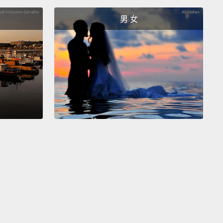
0年奧運的季軍。
男 女
it's not like those Olympians were slow.
It's been
han a century of improvements in nutrition, fitness,
ar and track surfaces:
the difference between
s athletes and the fastest human there in the
enth century: just about three seconds.
此，不是那些前奧運選手很慢。在營養、體適能、鞋子
表面上已經有超過一個世紀的進步：當代的運動員和那
紀最快的人的差異：只有大約三秒鐘。