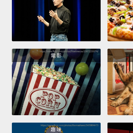
電 影
趣 味