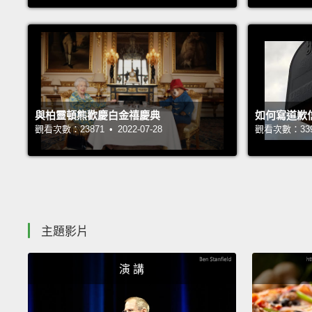
與柏靈頓熊歡慶白金禧慶典
如何寫道歉
觀看次數：23871 • 2022-07-28
觀看次數：33962
主題影片
演 講