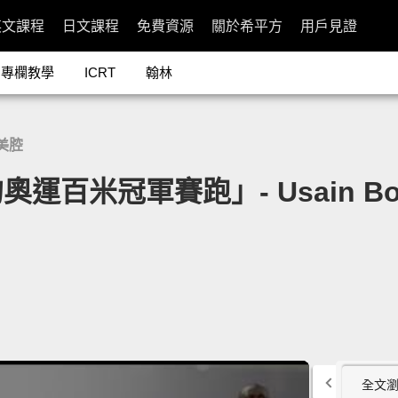
英文課程
日文課程
免費資源
關於希平方
用戶見證
專欄教學
ICRT
翰林
美腔
運百米冠軍賽跑」- Usain Bolt: 
全文