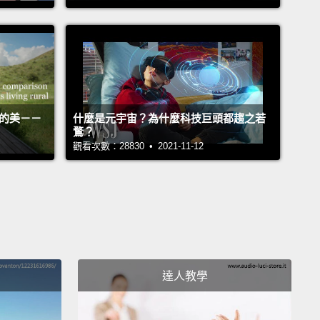
 today's winner.
再往前看，我們經過更多歷史上最快的短跑選手：Jim
s，奧運中第一位破十秒的人，Jesse Owens，在1936年
運贏得四面金牌，Archie Hahn，「密爾瓦基流星」
4年贏了三個項目，然後最後，接近這條賽道的末端，我們
活的美－－
什麼是元宇宙？為什麼科技巨頭都趨之若
m Burke，他贏得1896年雅典奧運。這次，十二秒，使他
鶩？
觀看次數：28830 • 2021-11-12
現今的贏家六十英呎(約二十公尺)以上的距離。
t can we take away from this picture?
For one, a lot
se sprinters are from the US.
Although Americans
ad rivalry with British sprinters and more recently
ean athletes,
nearly half of these runners are
達人教學
cans.
But we can also see the glory is fleeting.
 performances are rare.
There's been a new winner