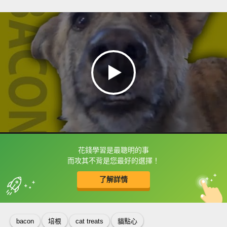
花錢學習是最聰明的事
框選或點兩下字幕可以直接查字典喔！
而攻其不背是您最好的選擇！
了解詳情
英
中
收錄佳句
功能升級
bacon
培根
cat treats
貓點心