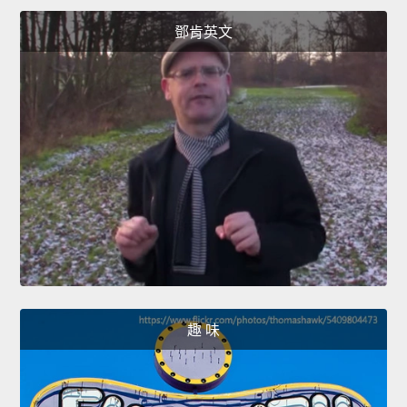
鄧肯英文
趣 味