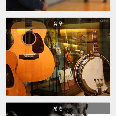
音 樂
勵 志