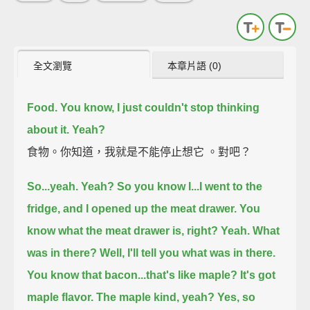
全文瀏覽
本章片語 (0)
Food. You know, I just couldn't stop thinking
about it. Yeah?
食物。你知道，我就是不能停止想它 。對吧？
So...yeah. Yeah? So you know I...I went to the
fridge, and I opened up the meat drawer.
You
know what the meat drawer is, right? Yeah.
What
was in there? Well, I'll tell you what was in there.
You know that bacon...that's like maple?
It's got
maple flavor. The maple kind, yeah? Yes, so