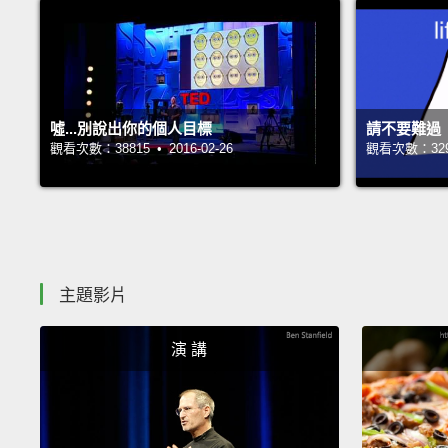
噓...別說出你的個人目標
請不要難過
觀看次數：38815 • 2016-02-26
觀看次數：32990
主題影片
演 講