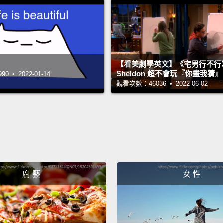
"chan
This v
Levin,
traini
【看美劇學英文】《宅男行不行
這是第
Sheldon 超不會玩『你畫我猜
 • 2022-01-14
觀看次數：46036 • 2022-06-02
一。這部
所製做，
論、訓
Learn 
想要了解更
廚 藝
女 性