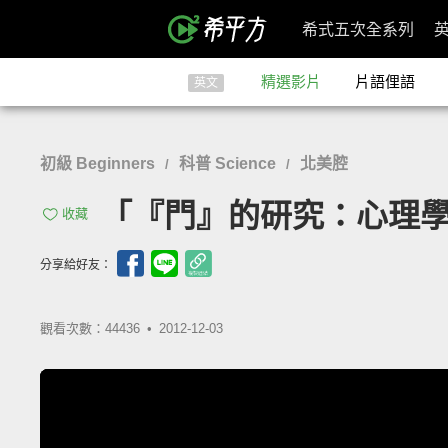
希式五次全系列
精選影片
片語俚語
英文
初級 Beginners
科普 Science
北美腔
/
/
「『門』的研究：心理學的『改
收藏
分享給好友：
觀看次數：44436 •
2012-12-03