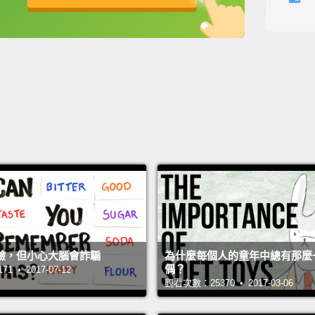
他接近
英
中
免費功能
功能升級
經過他
給替換
Like m
entire
Approx
this s
to was
就如同
在跟不
十，當
驗，但小心大腦會詐騙
為什麼每個人的童年中總有那麼
發現。
偶？
 • 2017-07-12
觀看次數：25370 • 2017-03-06
This s