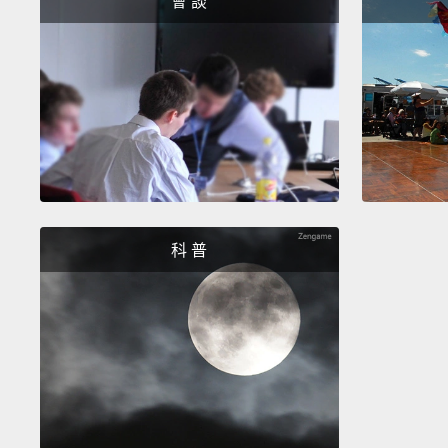
會 談
科 普