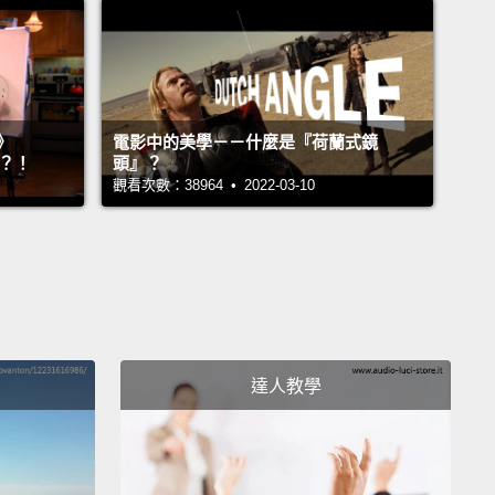
ge blindness"
can occur outside of the laboratory.
ideo is from research by Daniel Simons and Daniel
 and it's copyrighted.
It is available for use in talks,
ng and teaching on DVDs from Viscog Productions.
》
電影中的美學－－什麼是『荷蘭式鏡
一個證明「改變盲視」是可以在實驗室外發生的研究之
』？！
頭』？
觀看次數：38964 • 2022-03-10
影片是根據Daniel Simons及Daniel Levin的學術研究
受版權保護。Viscog Productions的DVD可供口語討
練及教學使用。
more at "theinvisiblegorilla.com"
多請上「theinvisiblegorilla.com」
達人教學