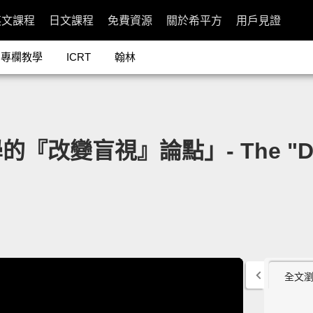
英文課程
日文課程
免費資源
關於希平方
用戶見證
專欄教學
ICRT
翰林
變盲視』論點」- The "Door
全文