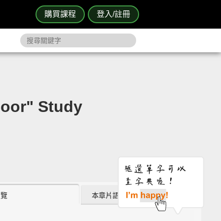
購買課程
登入/註冊
" Study
瀏覽
本章片語 (0)