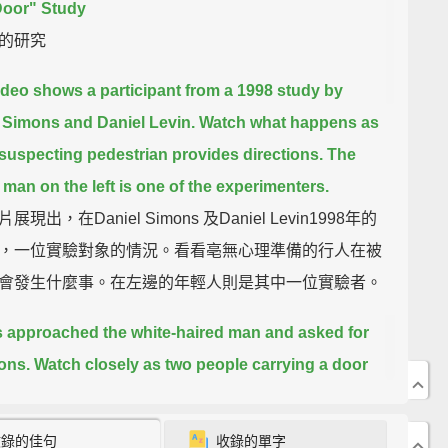
Door" Study
的研究
ideo shows a participant from a 1998 study by
 Simons and Daniel Levin.
Watch what happens as
suspecting pedestrian provides directions.
The
man on the left is one of the experimenters.
展現出，在Daniel Simons 及Daniel Levin1998年的
，一位實驗對象的情況。看看亳無心理準備的行人在被
會發生什麼事。在左邊的年輕人則是其中一位實驗者。
 approached the white-haired man and asked for
ions.
Watch closely as two people carrying a door
etween them.
And the first experimenter is
ed by someone else.
收錄的佳句
收錄的單字