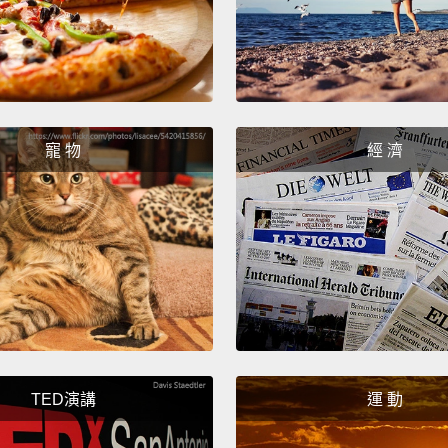
寵 物
經 濟
TED演講
運 動