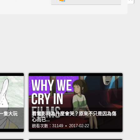
了那位白髮蒼蒼的男人並且向他問路。當二個人抬著門
們之間時，請仔細看。第一位實驗者己經被己經被別人
了。
any of the people in the study,
the pedestrian was
ly unaware that he was talking to a different person.
imately fifty percent of the people approached in
tudy
didn't notice when the person they were talking
 replaced by someone else.
這研究中的許多人一樣，那位行人完全沒有注意到他正
同人講話。在此研究中所接觸到的人，大約有百分之五
他們正在講話的對象己經被別人給取代的時候，並沒有
一隻大玩
看電影時為什麼會哭？原來不只是因為傷
心而已...
觀看次數：31149 • 2017-02-22
tudy was among the first to demonstrate that