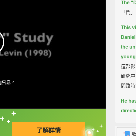
The "
「門」
This v
Daniel
the un
young 
這部影片
研究中
動訊息。
問路時
He has
direct
pass b
直接查字典喔！
了解詳情
replac