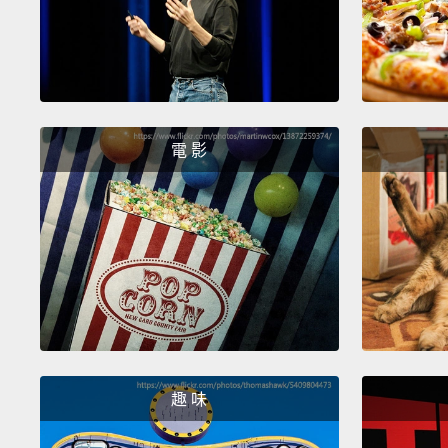
電 影
趣 味