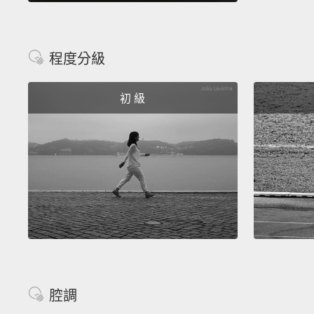
程度分級
初 級
腔調