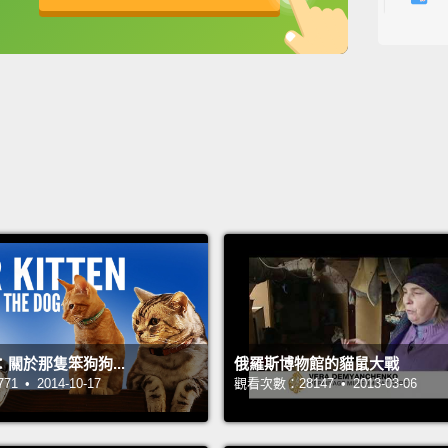
一搖你
英
中
免費功能
功能升級
Crunch
外表酥
Tempta
shake 
《誘惑
關於那隻笨狗狗...
俄羅斯博物館的貓鼠大戰
 • 2014-10-17
觀看次數：28147 • 2013-03-06