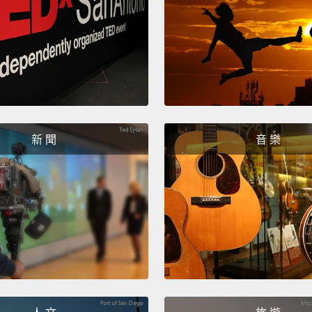
新 聞
音 樂