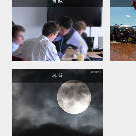
會 談
科 普