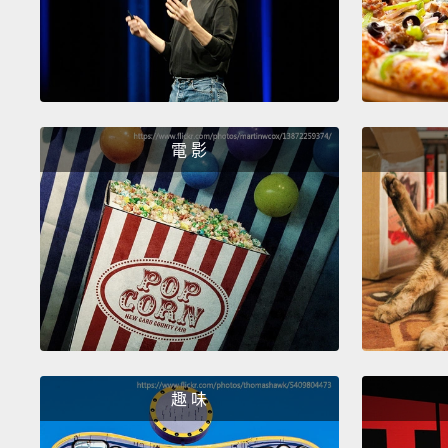
電 影
趣 味