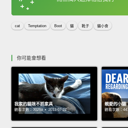
收錄佳句
cat
Temptation
Boot
貓
靴子
貓小食
你可能會想看
我家的貓咪不抓家具
親愛的小貓：
觀看次數：30289 • 2013-07-22
觀看次數：44771