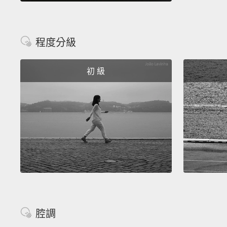
程度分級
初 級
腔調