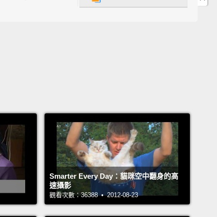
就甩不掉她們囉!
y outside, soft meaty flavor inside.
脆，柔軟肉香口味內餡。
tions treat. "Once your shake them, you can't
them."
》貓小食。「一搖你就甩不掉她們囉!」
Smarter Every Day：貓咪空中翻身的高
速攝影
觀看次數：36388 • 2012-08-23