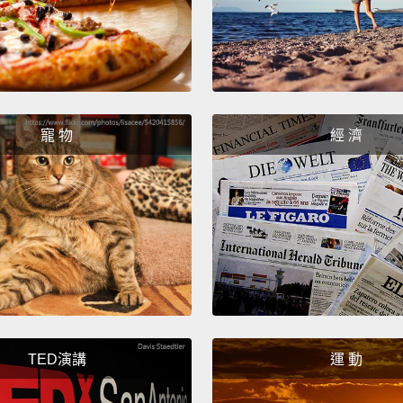
寵 物
經 濟
TED演講
運 動