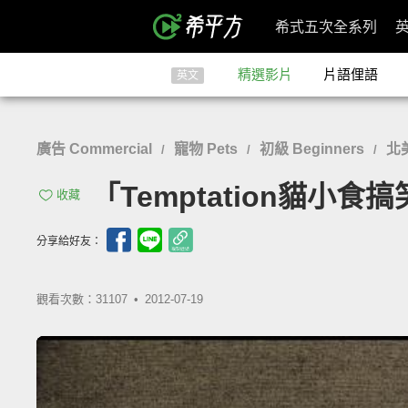
希式五次全系列
精選影片
片語俚語
英文
廣告 Commercial
寵物 Pets
初級 Beginners
北
/
/
/
「Temptation貓小食搞笑廣
收藏
分享給好友：
觀看次數：31107 •
2012-07-19