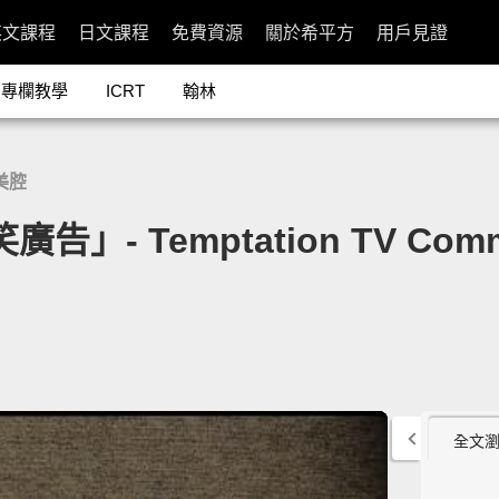
英文課程
日文課程
免費資源
關於希平方
用戶見證
專欄教學
ICRT
翰林
美腔
告」- Temptation TV Commer
全文