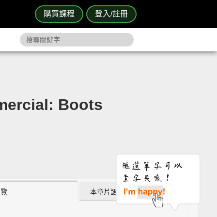
購買課程
登入/註冊
cial: Boots
瀏覽
本章片語 (0)