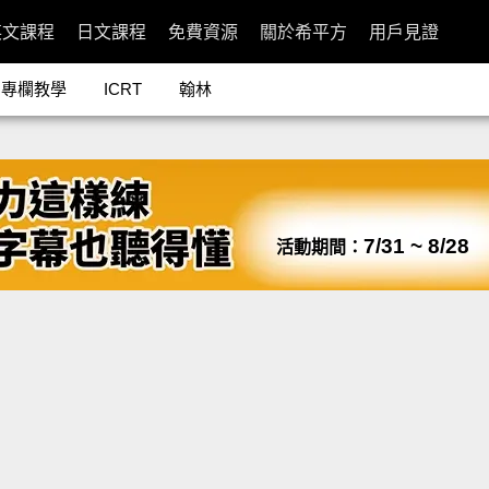
英文課程
日文課程
免費資源
關於希平方
用戶見證
專欄教學
ICRT
翰林
7/31 ~ 8/28
活動期間：