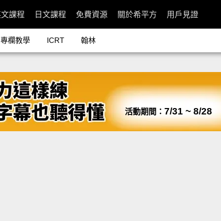
英文課程
日文課程
免費資源
關於希平方
用戶見證
專欄教學
ICRT
翰林
7/31 ~ 8/28
活動期間：