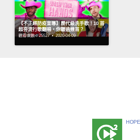
【不正經防疫宣導】歷代級洗手歌！10 首
超夯流行歌翻唱，你聽過幾首？
觀看次數：25527 •
2020-04-09
HOPE