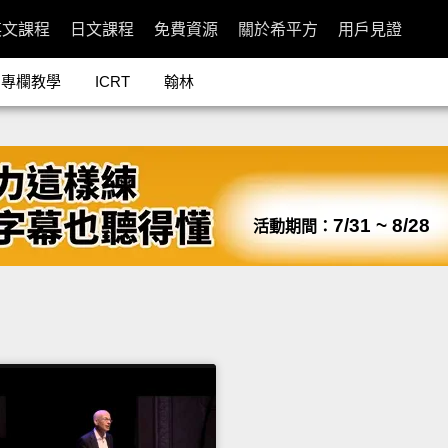
英文課程
日文課程
免費資源
關於希平方
用戶見證
專欄教學
ICRT
翰林
7/31 ~ 8/28
活動期間：