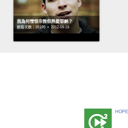
我為何憎恨宗教但熱愛耶穌？
觀看次數：26195 •
2012-09-19
HOPE