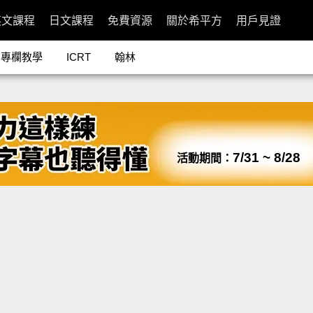
英文課程
日文課程
免費資源
關於希平方
用戶見證
專欄教學
ICRT
翰林
7/31 ~ 8/28
活動期間：