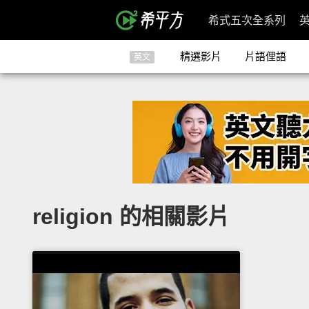
希式五次全系列
精選影片
片語俚語
英文
religion 的相關影片