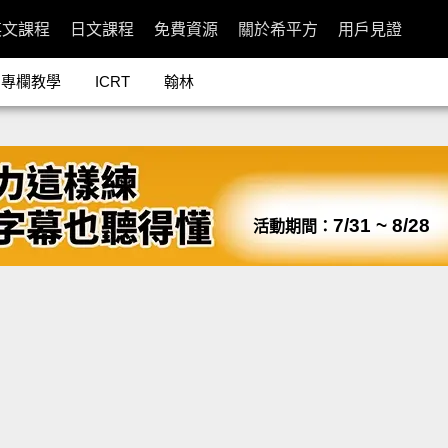
英文課程
日文課程
免費資源
關於希平方
用戶見證
專欄教學
ICRT
翰林
7/31 ~ 8/28
活動期間：