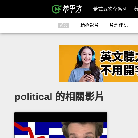
希式五次全系列
精選影片
片語俚語
英文
political 的相關影片