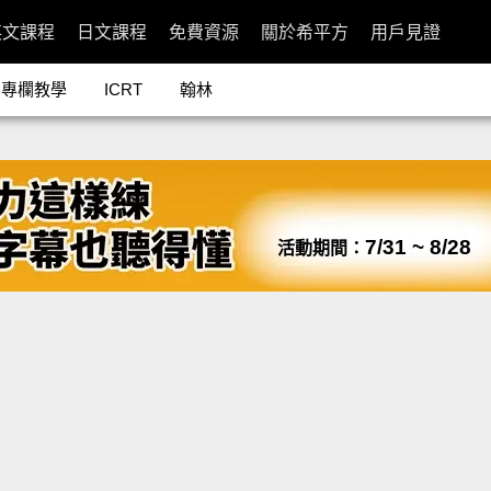
英文課程
日文課程
免費資源
關於希平方
用戶見證
專欄教學
ICRT
翰林
7/31 ~ 8/28
活動期間：