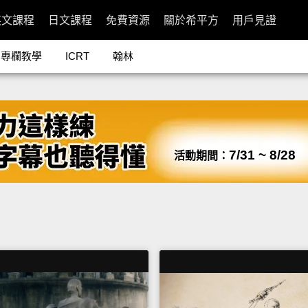
英文課程
日文課程
免費資源
關於希平方
用戶見證
專欄教學
ICRT
翰林
7/31 ~ 8/28
活動期間：