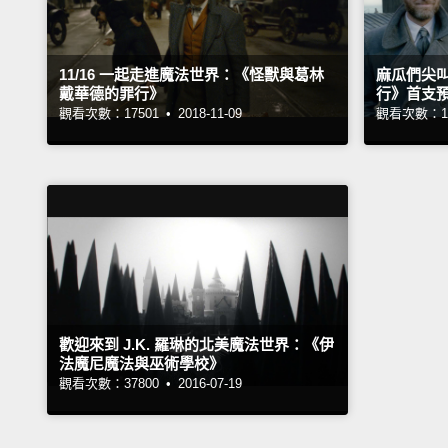
11/16 一起走進魔法世界：《怪獸與葛林
麻瓜們尖
戴華德的罪行》
行》首支
觀看次數：17501 •
2018-11-09
觀看次數：18
歡迎來到 J.K. 羅琳的北美魔法世界：《伊
法魔尼魔法與巫術學校》
觀看次數：37800 •
2016-07-19