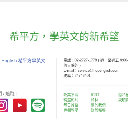
希平方
，
學英文的新希望
電話：02-2727-1778
( 週一至週五 9:00-
 English 希平方學英文
假日除外 )
E-mail：service@hopenglish.com
統編：24746401
 / 追蹤：
攻其不背
ICRT
隱私
精選影片
翰林
說明
每日片語
關於我們
專欄教學
媒體報導