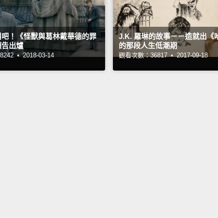
叫吧！《怪獸與葛林戴華德的罪
J.K. 羅琳的故事－－造就出
預告出爐
的那段人生低潮期
242 •
2018-03-14
觀看次數：36817 •
2017-09-18