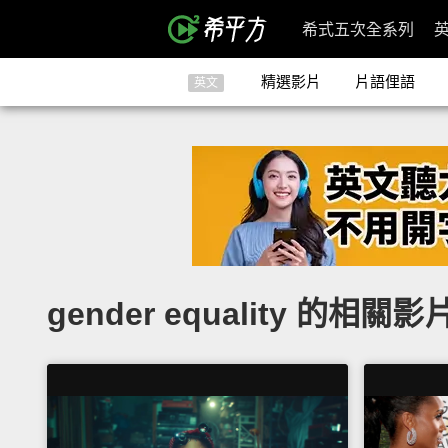
希式五次全系列
精選影片
片語俚語
英文
gender equality 的相關影