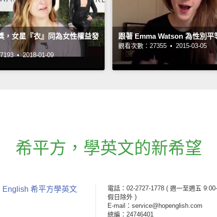
金球獎，女星『衣』同為女性權益發
跟著 Emma Watson 為性別
觀看次數：27355 •
2015-03-05
193 •
2018-01-09
希平方
，
學英文的新希望
電話：02-2727-1778
( 週一至週五 9:00-
 English 希平方學英文
假日除外 )
E-mail：service@hopenglish.com
統編：24746401