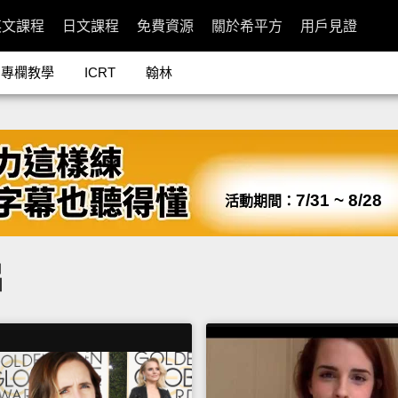
英文課程
日文課程
免費資源
關於希平方
用戶見證
專欄教學
ICRT
翰林
7/31 ~ 8/28
活動期間：
片