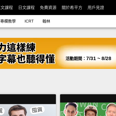
英文課程
日文課程
免費資源
關於希平方
用戶見證
專欄教學
ICRT
翰林
7/31 ~ 8/28
活動期間：