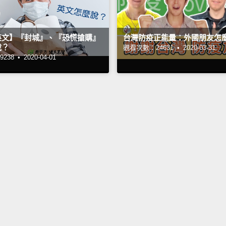
英文】『封城』、『恐慌搶購』
台灣防疫正能量：外國朋友怎
說？
觀看次數：24631 •
2020-03-31
238 •
2020-04-01