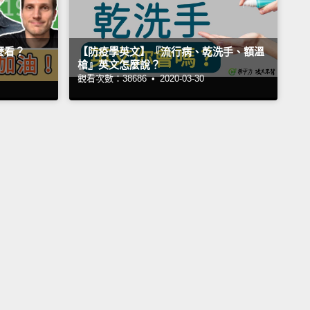
麼看？
【防疫學英文】『流行病、乾洗手、額溫
槍』英文怎麼說？
觀看次數：38686 •
2020-03-30