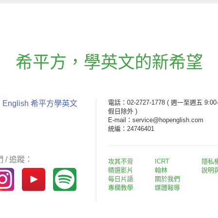
希平方
，
學英文的新希望
電話：02-2727-1778
( 週一至週五 9:00-
 English 希平方學英文
假日除外 )
E-mail：service@hopenglish.com
統編：24746401
 / 追蹤：
攻其不背
ICRT
隱私
精選影片
翰林
說明
每日片語
關於我們
專欄教學
媒體報導