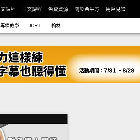
英文課程
日文課程
免費資源
關於希平方
用戶見證
專欄教學
ICRT
翰林
7/31 ~ 8/28
活動期間：