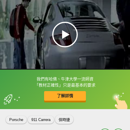
我們有哈佛、牛津大學一流師資
框選或點兩下字幕可以直接查字典喔！
「教材正確性」只是最基本的要求
了解詳情
英
中
收錄佳句
功能升級
Porsche
911 Carrera
保時捷