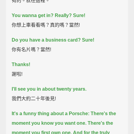
有的。就在這裡。
You wanna get in? Really? Sure!
你想上車看看嗎？真的嗎？當然!
Do you have a business card? Sure!
你有名片嗎？當然!
Thanks!
謝啦!
I'll see you in about twenty years.
我們大約二十年後見!
It's a funny thing about a Porsche: There's the
moment you know you want one.
There's the
moment you first own one.
And for the truly