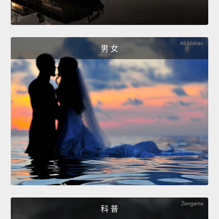
男 女
科 普