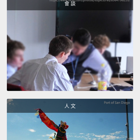
會 談
人 文