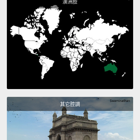
澳洲腔
其它腔調