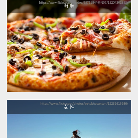
廚 藝
女 性