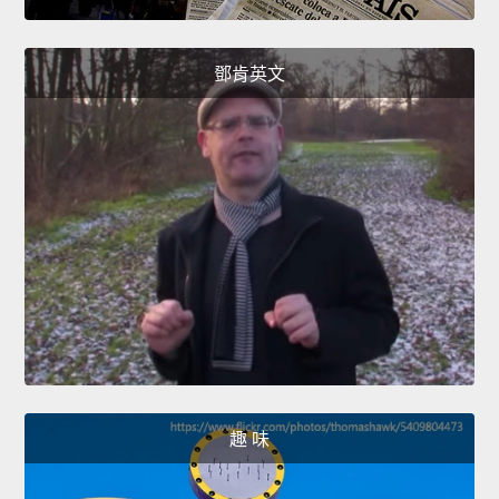
鄧肯英文
趣 味