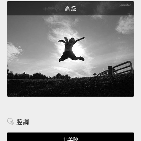
高 級
腔調
北美腔