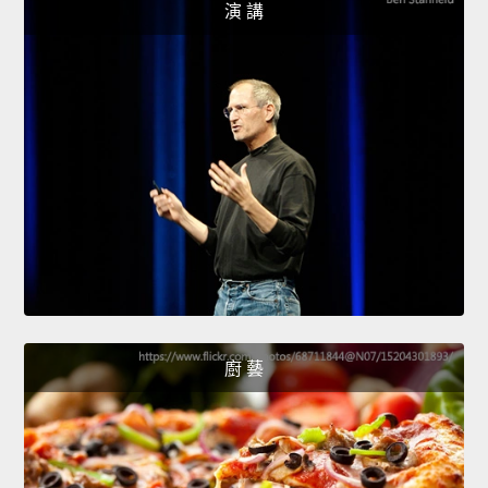
演 講
廚 藝