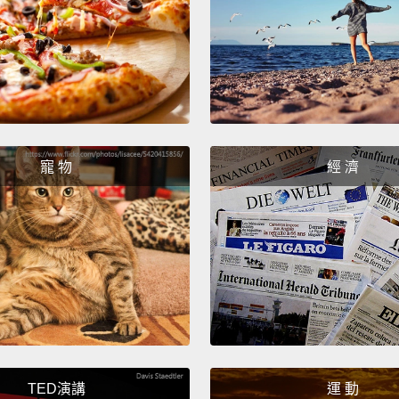
寵 物
經 濟
TED演講
運 動