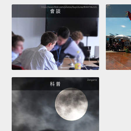
會 談
科 普