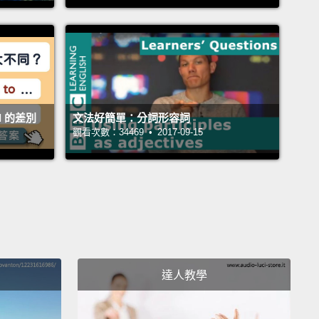
if you paid me, I wouldn't watch that film."
你付我錢，我還是不會看那部電影。」
ven though" is for things that are true but
ll 的差別
文法好簡單：分詞形容詞
ected,
and "even if" is for things that are
觀看次數：34469 • 2017-09-15
etical, so they might not be real.
，「even though」是用來講某件可能有點令人意外的
而「even if」是用來講假定的事情，這些事情有可能不
。
though they look the same, they are different—
 you didn't notice at first!"
達人教學
它們長得很像，卻是不一樣的－－即使你一開始沒注意