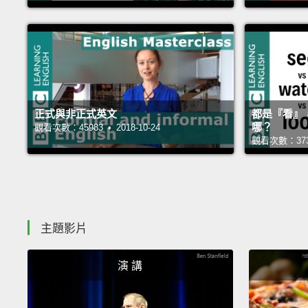
正式與非正式英文
都是『看』，s
哪？
觀看次數：45983 • 2018-10-24
觀看次數：37381
主題影片
演 講