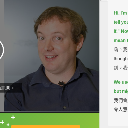
Hi. I'
tell y
if."
Now
mean 
嗨。我
tho
別。我
We use
動訊息。
but mig
我們會
令人意
"Even 
直接查字典喔！