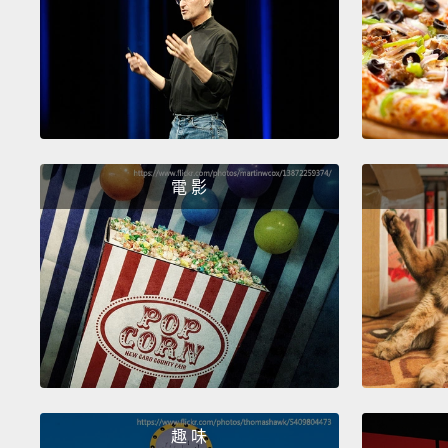
電 影
趣 味