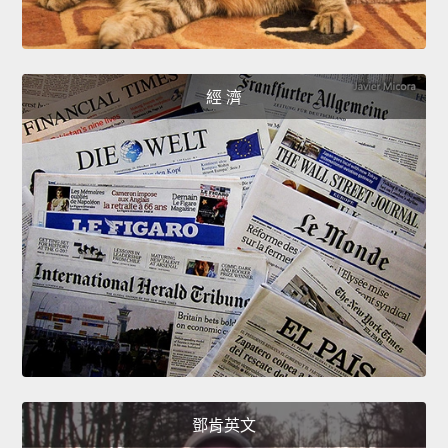
經 濟
鄧肯英文