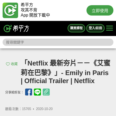
希平方
攻其不背
立即使用
App 開放下載中
購買課程
登入/註冊
「Netflix 最新夯片－－《艾蜜
收藏
莉在巴黎》」- Emily in Paris
| Official Trailer | Netflix
分享給好友：
觀看次數：15765 •
2020-10-20