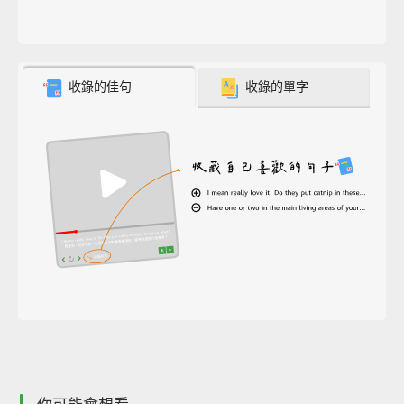
收錄的佳句
收錄的單字