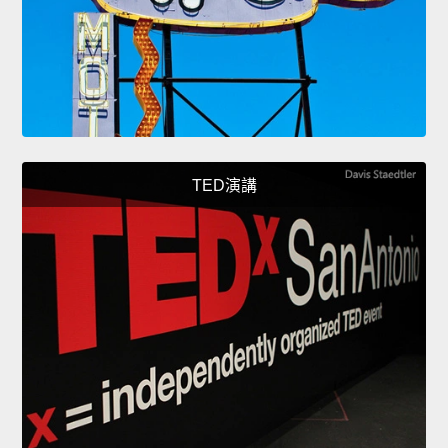
TED演講