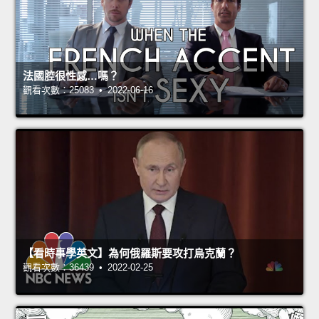
法國腔很性感…嗎？
觀看次數：25083 • 2022-06-16
【看時事學英文】為何俄羅斯要攻打烏克蘭？
觀看次數：36439 • 2022-02-25