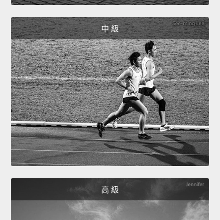
中 級
高 級