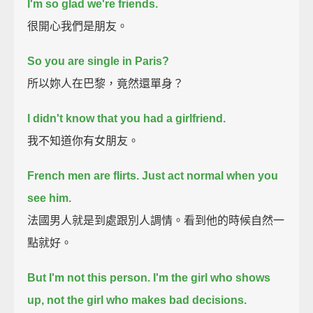
I'm so glad we're friends.
很開心我們是朋友。
So you are single in Paris?
所以妳人在巴黎，竟然還單身？
I didn't know that you had a girlfriend.
我不知道你有女朋友。
French men are flirts.
Just act normal when you
see him.
法國男人就是到處跟別人調情。看到他的時候自然一
點就好。
But I'm not this person.
I'm the girl who shows
up, not the girl who makes bad decisions.