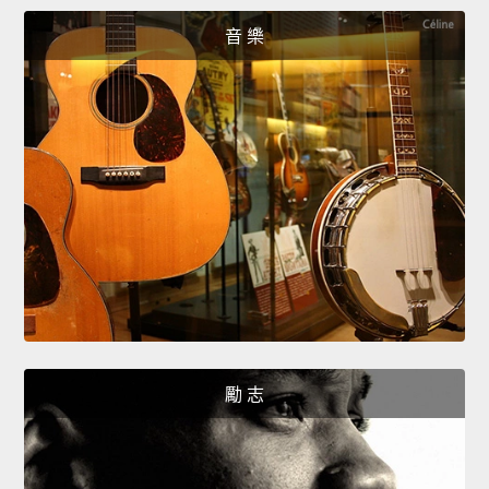
音 樂
勵 志