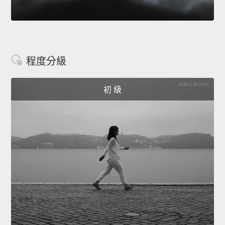
程度分級
初 級