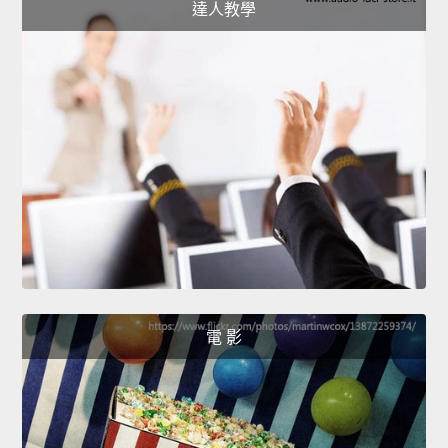
達人教學
電 影