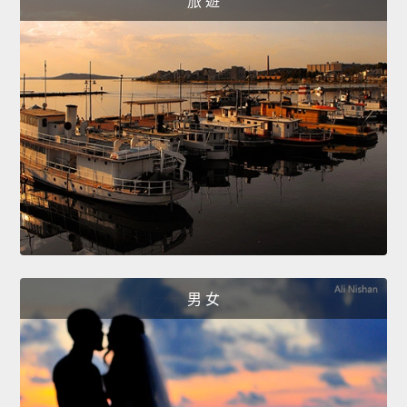
旅 遊
男 女