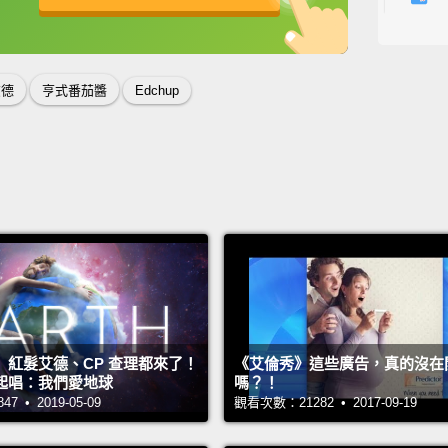
英
中
免費功能
功能升級
The ho
is this
艾德
亨式番茄醬
Edchup
接待人
次到這
The wa
super 
服務生
豪華醬
I said,
】紅髮艾德、CP 查理都來了！
《艾倫秀》這些廣告，真的沒在
我說：
起唱：我們愛地球
嗎？！
 • 2019-05-09
觀看次數：21282 • 2017-09-19
So, fa