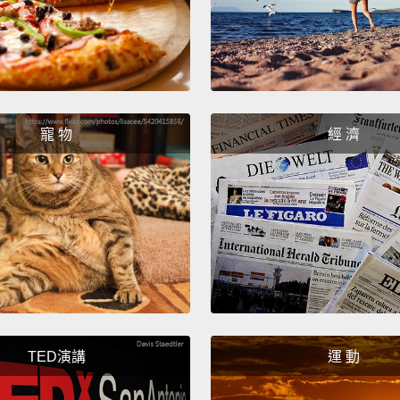
No!
不!
So, th
寵 物
經 濟
那就是
TED演講
運 動