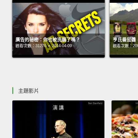
廣告的祕密：你也被洗腦了嗎？
亨氏番茄醬
觀看次數：31276 • 2014-04-09
觀看次數：20068
主題影片
演 講