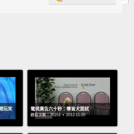
stess walks up to me, and she said,
"Mr. Sheeran,
 your first time dining with us?"
And I say,
"Yep."
員向我走來，然後她說：「Sheeran 先生，這是你第一
裡用餐嗎？」我說：「對。」
iter comes over, he's telling me about the specials:
fancy, fancy vegetables, fancy sauces.
過來了，他在跟我說今天的特餐：超豪華、豪華蔬菜、
料。
"Sounds fancy."
開玩笑
電視廣告六十秒：導盲犬面試
「聽起來很豪華。」
觀看次數：35153 • 2012-11-20
st-forward, and the food comes.
The waiter goes on