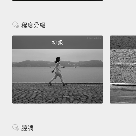
程度分級
初 級
腔調