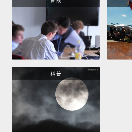
會 談
科 普