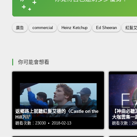
收錄佳句
廣告
commercial
Heinz Ketchup
Ed Sheeran
紅髮
你可能會想看
返鄉路上就聽紅髮艾德的〈Castle on the
【神曲必聽
Hill〉
大咖雲集一
觀看次數：23030 • 2018-02-13
觀看次數：29847