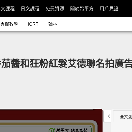
英文課程
日文課程
免費資源
關於希平方
用戶見證
專欄教學
ICRT
翰林
和狂粉紅髮艾德聯名拍廣告啦！」- 
全文