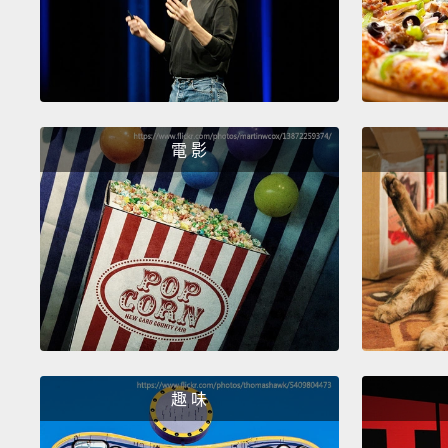
電 影
趣 味