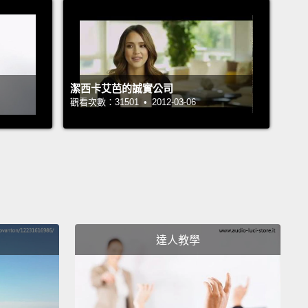
 me,
"We are proud to present this farm-to-table
lah, blah,
posh and fancy blah, blah, blah, with a
 blah, blah, blah."
快轉，食物來了。服務生繼續告訴我：「我們很自豪地
潔西卡艾芭的誠實公司
這道農場直送食材的什麼什麼的，高級豪華什麼什麼
觀看次數：31501 • 2012-03-06
菜是什麼什麼的。」
ow, the food looked good;
I just thought there was
ing missing.
So I reach into my bag, and I take out
ly thing that can complete me.
And at that point, the
world came to a stop.
And the waiter was
ing through his eyes.
達人教學
起來是很好吃啦；但我就是覺得少了些什麼。所以我手
包，拿出唯一一個可以讓我覺得完整的東西。在那一
個世界都停了。服務生的眼神在尖叫。