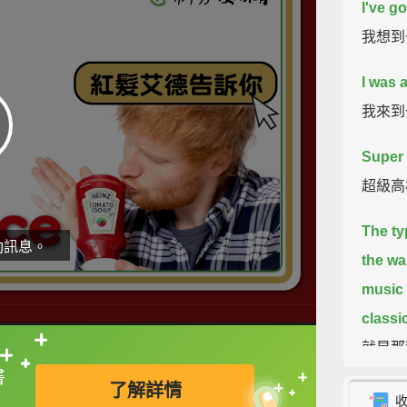
I've g
我想到
I was 
我來到
Super
超級高
The ty
動訊息。
the wa
music 
classic
就是那
直接查字典喔！
書
子的餐
了解詳情
是古典