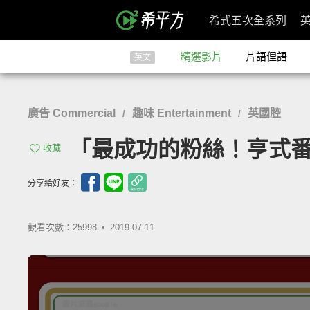
希式五次全系列
精選影片
片語俚語
英文
廣告 Commercial
趣味 Entertainment
英國腔
/
/
「最成功的粉絲！亨式番茄醬
收藏
分享給好友：
觀看次數：25998 •
2019-07-11