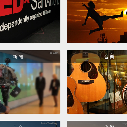
新 聞
音 樂