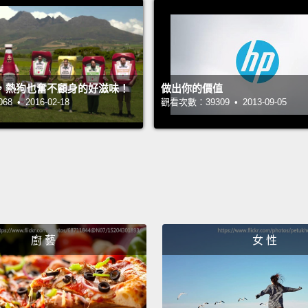
to tell
blah, b
side of
然後，
，熱狗也奮不顧身的好滋味！
做出你的價值
為您上
 • 2016-02-18
觀看次數：39309 • 2013-09-05
的，配
You kn
someth
the on
whole 
scream
廚 藝
女 性
食物看
伸進包
刻，整