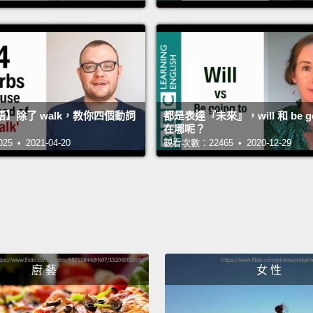
】除了 walk，教你四個動詞
都是表達『未來』，will 和 be goi
在哪呢？
 • 2021-04-20
觀看次數：22465 • 2020-12-29
廚 藝
女 性