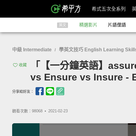
希式五次全系列
精選影片
片語俚語
英文
中級 Intermediate
學英文技巧 English Learning Skill
/
「【一分鐘英語】assure
收藏
vs Ensure vs Insure - 
分享給好友：
觀看次數：98068 •
2021-02-23