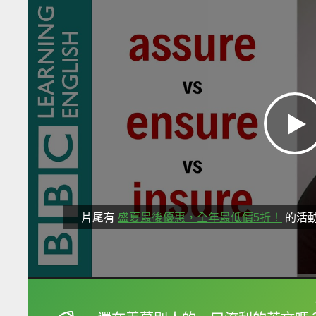
片尾有
盛夏最後優惠，全年最低價5折！
的活
框選或點兩下字幕可以