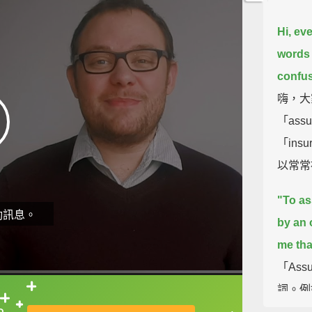
Hi, ev
words 
confus
嗨，大
「ass
「in
以常常
"To as
動訊息。
by an 
me tha
「As
詞。例
直接查字典喔！