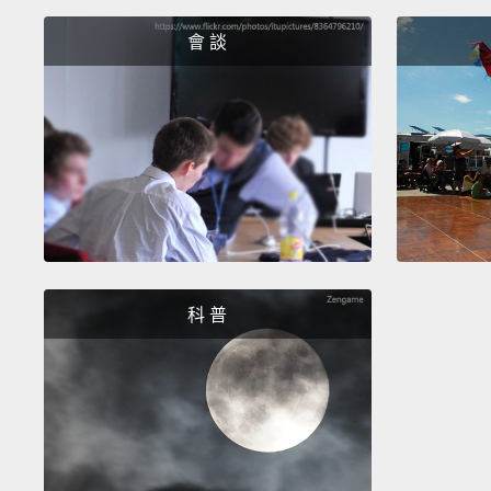
會 談
科 普