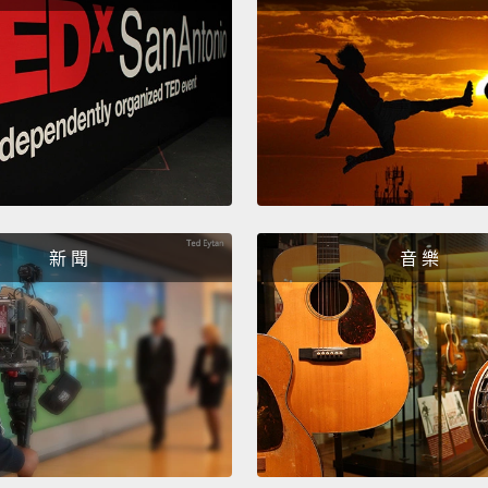
新 聞
音 樂