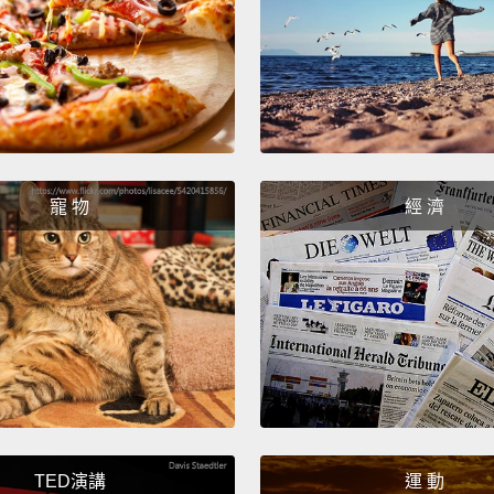
寵 物
經 濟
TED演講
運 動