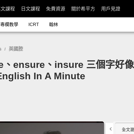
英文課程
日文課程
免費資源
關於希平方
用戶見證
專欄教學
ICRT
翰林
s
英國腔
/
、ensure、insure 三個字好
English In A Minute
全文