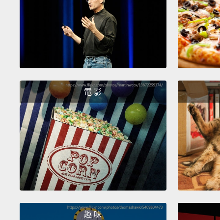
電 影
趣 味