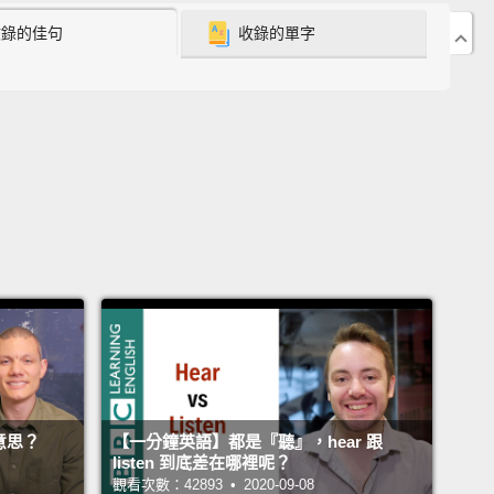
sure" means "to make sure that something
收錄的佳句
收錄的單字
ns."
This verb is not followed by an object
un.
For example, "I called the bakery to ensure the
ould be ready for the party."
sure」意思是「確保某件事情會發生」。這個動詞後面不
受格代名詞。例如：「我打電話給麵包店，確保我的蛋
派對之前準備好。」
sure" means "to protect something with an
nce policy."
For example, "I insured my car against
sure」的意思是「運用保險契約保護某樣東西」。例如
我為我的車子投保，避免遭竊。」
意思？
【一分鐘英語】都是『聽』，hear 跟
listen 到底差在哪裡呢？
觀看次數：42893 • 2020-09-08