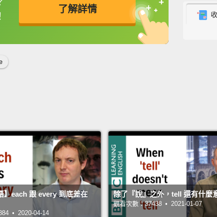
？
了解詳情
"To en
！
happe
英
中
免費功能
功能升級
prono
cake w
e
「En
會接上
糕會在
"To in
insura
theft."
「In
說：「
each 跟 every 到底差在
除了『說』之外，tell 還有什麼
觀看次數：37438 • 2021-01-07
 • 2020-04-14