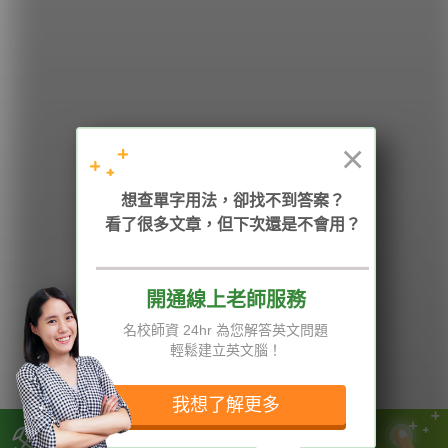
希平方
學英文的新希望
HOPE English 希平方學英文
×
加入我們 / 追蹤：
想查單字用法，卻找不到答案？
看了很多文章，但下次還是不會用？
開通線上老師服務
電話：02-2727-1778
( 週一至週五 9:00-12:00、13:30-18:00，國定假日除外 )
E-mail：service@hopenglish.com
名校師資 24hr 為您解答英文問題
統編：24746401
輕鬆建立英文腦！
攻其不背
ICRT
隱私權與服務條款
精選影片
翰林
說明與導覽
我想了解更多
每日片語
關於我們
專欄教學
媒體報導
別讓拖延