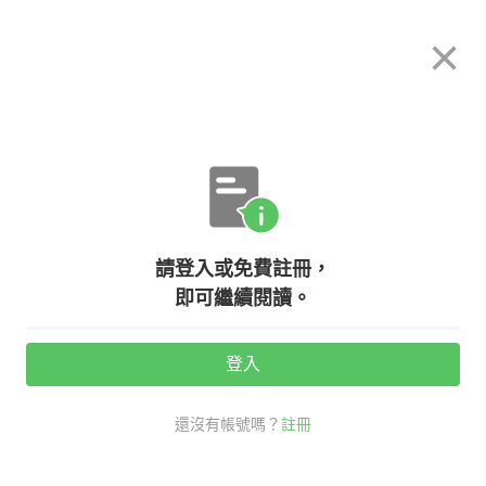
希平方
×
攻其不背
立即使用
App 開放下載中
購買課程
登入/註冊
英文專欄教學
請登入或免費註冊，
【看時事學英文】美國大選英文第三
即可繼續閱讀。
彈！『準總統』、『認輸』英文怎麼
說？
登入
還沒有帳號嗎？
註冊
活動期間：
7/31 ~ 8/28