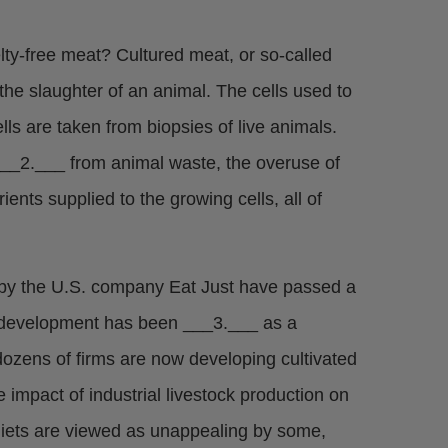
uelty-free meat? Cultured meat, or so-called
the slaughter of an animal. The cells used to
ls are taken from biopsies of live animals.
 ___2.___ from animal waste, the overuse of
ients supplied to the growing cells, all of
 by the U.S. company Eat Just have passed a
 development has been ___3.___ as a
ozens of firms are now developing cultivated
 impact of industrial livestock production on
 diets are viewed as unappealing by some,