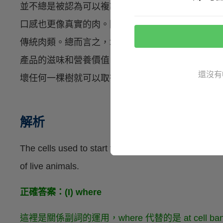
並不總是被認為可以複製傳統肉類的口感和味道。
口感也更像真實的肉。因此，發展試管肉的公司相
傳統肉類。總而言之，培植肉的市場潛能無邊無際
產品的滋味和營養價值。或許在短短幾年內，絕大
還沒有
壞任何一棵樹就可以取得。
解析
The cells used to start the process come from cell
of live animals.
正確答案：(I) where
這裡是關係副詞的運用，where 代替的是 at cell b