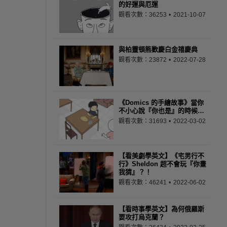
的好運與厄運
觀看次數：36253
2021-10-07
與柏靈頓熊歡慶白金禧慶典
觀看次數：23872
2022-07-28
《Domics 的手繪故事》當你
不小心說『你也是』的時候…
觀看次數：31693
2022-03-02
【看美劇學英文】《宅男行不
行》Sheldon 超不會玩『你畫
我猜』？！
觀看次數：46241
2022-06-02
【看時事學英文】為何俄羅斯
要攻打烏克蘭？