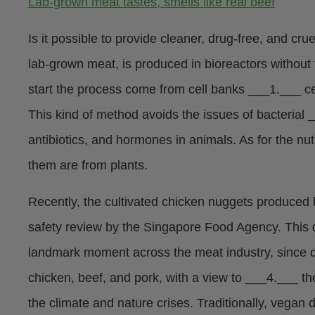
Lab-grown meat tastes, smells like real beef
Is it possible to provide cleaner, drug-free, and cr
lab-grown meat, is produced in bioreactors without 
start the process come from cell banks ___1.___ cel
This kind of method avoids the issues of bacterial
antibiotics, and hormones in animals. As for the nutr
them are from plants.
Recently, the cultivated chicken nuggets produced
safety review by the Singapore Food Agency. This
landmark moment across the meat industry, since d
chicken, beef, and pork, with a view to ___4.___ the
the climate and nature crises. Traditionally, vegan