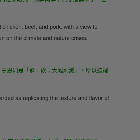
 chicken, beef, and pork, with a view to
on on the climate and nature crises.
用時，意思則是「劈，砍；大幅削減」。所以這裡
ded as replicating the texture and flavor of