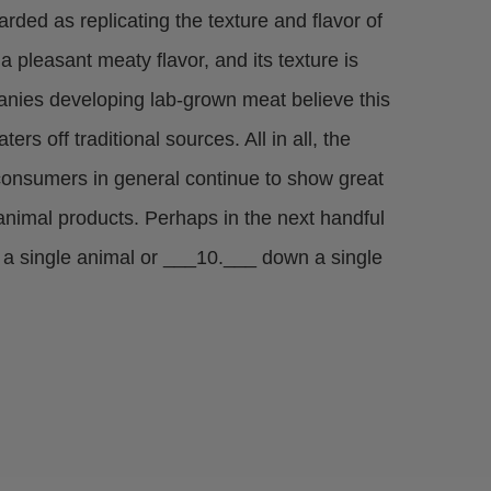
ded as replicating the texture and flavor of
 pleasant meaty flavor, and its texture is
anies developing lab-grown meat believe this
rs off traditional sources. All in all, the
 consumers in general continue to show great
 animal products. Perhaps in the next handful
ng a single animal or ___10.___ down a single