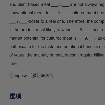
and plant-based meat ___5.___ are not always regar
conventional meat. In ___6.___, cultured meat has a
___7.___ closer to a real one. Therefore, the comp
is the product most likely to wean ___8.___ meat-eate
market potential for cultured meat is ___9.___, as
enthusiasm for the taste and nutritional benefits of
of years, the majority of meat doesn’t require killi
tree.
◎ biposy 活體組織切片
選項