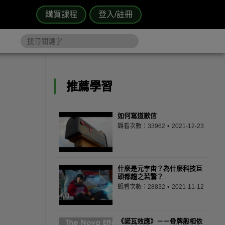
購買課程
登入/註冊
推薦學習
如何寫道歉信
觀看次數：33962
2021-12-23
什麼是元宇宙？為什麼科技巨
頭都趨之若鶩？
觀看次數：28832
2021-11-12
《諾瓦效應》－－骨牌般相依