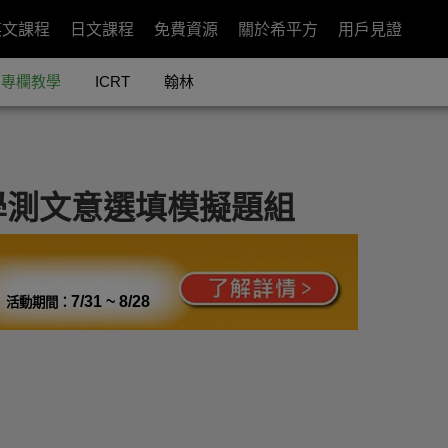
英文課程
日文課程
免費資源
關於希平方
用戶見證
專欄教學
ICRT
翰林
學學測文意選填模擬題組
7/31 ~ 8/28
活動期間：