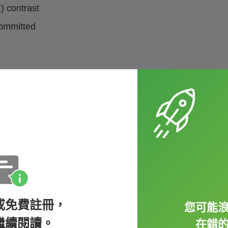
E) contrast
committed
的嗎？培植肉，或是所謂的試管肉，是在生物
製造過程的細胞來自細胞銀行，在那裡，細胞
免動物排泄物所造成的細菌污染、過度使用抗
生長的養分，全部都來自於植物。
塊已經通過了新加坡食品署的安全檢測。這項進展被
都在發展培植雞、牛、豬肉，為的是大幅減少
或免費註冊，
您可能
飲被某些人視為很不吸引人，而植物肉替代品
繼續閱讀。
在錯