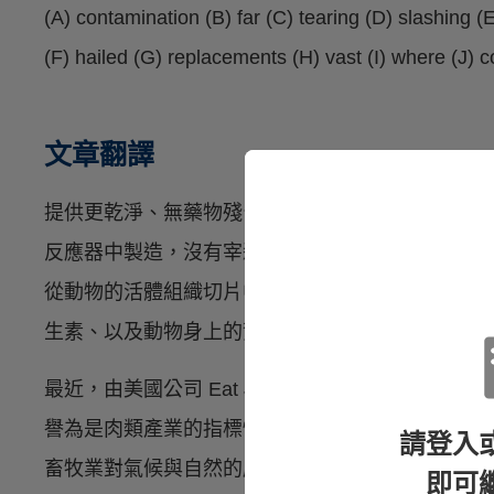
(A) contamination (B) far (C) tearing (D) slashing (
(F) hailed (G) replacements (H) vast (I) where (J) 
文章翻譯
提供更乾淨、無藥物殘留、零殘忍的肉類是有可能
反應器中製造，沒有宰殺任何一隻動物。用在這個
從動物的活體組織切片中被取出。這種方式可以避
生素、以及動物身上的賀爾蒙問題。至於供應細胞
最近，由美國公司 Eat Just 所生產的培植雞
譽為是肉類產業的指標性時刻，因為很多公司現在
請登入
畜牧業對氣候與自然的威脅。傳統上來說，素食餐
即可