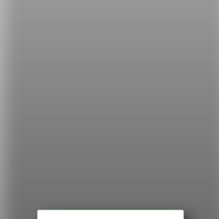
所以下次和別人聊天講到 me either 或 me neither
時，不用再煩惱要用哪個囉！最後老師再提醒一下，
如果是寫作時，最好還是選擇比較正式的用法喔！
希平方
學英文的新希望
HOPE English 希平方學英文