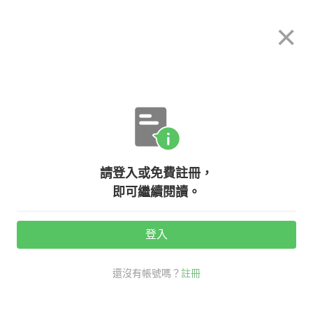
希平方
×
攻其不背
立即使用
App 開放下載中
購買課程
登入/註冊
英文專欄教學
請登入或免費註冊，
【文法小學堂】『我也不』是 me
即可繼續閱讀。
either 還是 me neither？
登入
活動期間：
7/31 ~ 8/28
還沒有帳號嗎？
註冊
口說英語充電站
文法小學堂