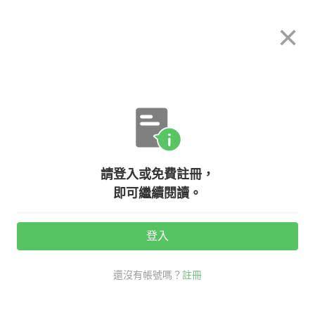
希平方
×
攻其不背
立即使用
App 開放下載中
購買課程
登入/註冊
英文專欄教學
請登入或免費註冊，
【看時事學英文】prejudice、
即可繼續閱讀。
discrimination 跟 racism 差在哪？
登入
活動期間：
7/31 ~ 8/28
還沒有帳號嗎？
註冊
時事英文
專業英文
美國大選