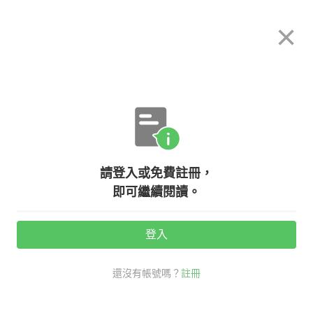
希平方
×
攻其不背
立即使用
App 開放下載中
購買課程
登入/註冊
英文專欄教學
請登入或免費註冊，
【NG 英文】learn knowledge 這樣
即可繼續閱讀。
說對嗎？
登入
活動期間：
7/31 ~ 8/28
還沒有帳號嗎？
註冊
NG 英文
口說英語充電站