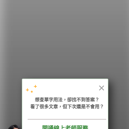
希平方
學英文的新希望
HOPE English 希平方學英文
×
加入我們 / 追蹤：
想查單字用法，卻找不到答案？
看了很多文章，但下次還是不會用？
電話：02-2727-1778
( 週一至週五 9:00-12:00、13:30-18:00，國定假日除外 )
E-mail：service@hopenglish.com
統編：24746401
開通線上老師服務