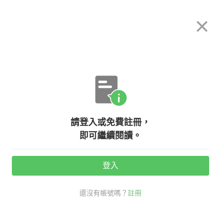
希平方
×
攻其不背
立即使用
App 開放下載中
購買課程
登入/註冊
英文專欄教學
請登入或免費註冊，
【職場英文】面試如何開口問『薪
即可繼續閱讀。
資、公司福利』？學會這些句型就能
自信開口！
登入
還沒有帳號嗎？
註冊
活動期間：
7/31 ~ 8/28