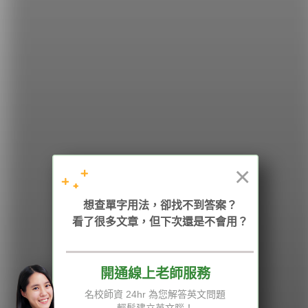
希平方
學英文的新希望
HOPE English 希平方學英文
×
加入我們 / 追蹤：
想查單字用法，卻找不到答案？
看了很多文章，但下次還是不會用？
開通線上老師服務
電話：02-2727-1778
( 週一至週五 9:00-12:00、13:30-18:00，國定假日除外 )
E-mail：service@hopenglish.com
名校師資 24hr 為您解答英文問題
統編：24746401
輕鬆建立英文腦！