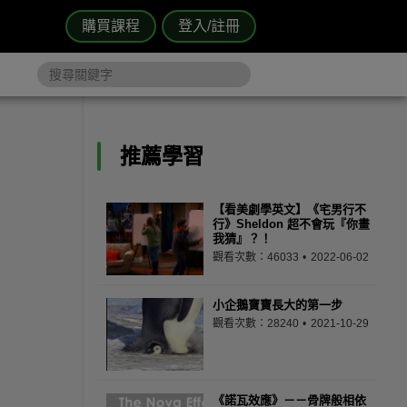
購買課程
登入/註冊
推薦學習
【看美劇學英文】《宅男行不
行》Sheldon 超不會玩『你畫
我猜』？！
觀看次數：46033
2022-06-02
小企鵝寶寶長大的第一步
觀看次數：28240
2021-10-29
《諾瓦效應》－－骨牌般相依