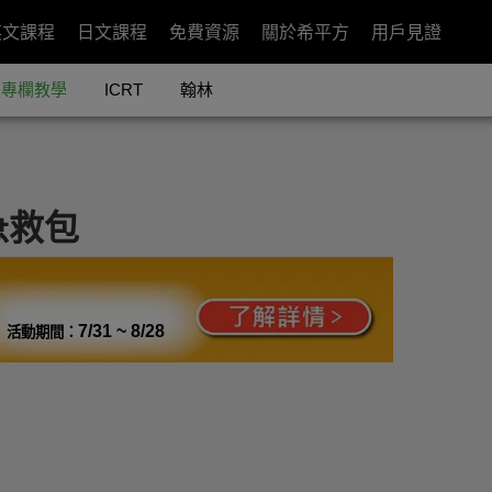
英文課程
日文課程
免費資源
關於希平方
用戶見證
專欄教學
ICRT
翰林
急救包
7/31 ~ 8/28
活動期間：