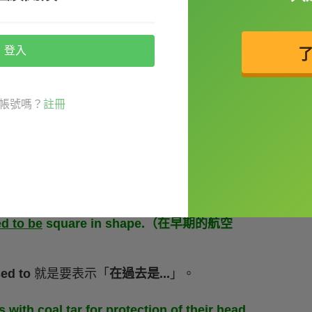
 W. Bullard 發明了安全帽。）
示
過去某個時間之前，動作已經結束了
。
登入
簡單式』與『完成式』的變化
帳號嗎？
註冊
高，用來表示「
過去經常...
」雖然 111 年學測
可能出現在文章或是翻譯喔。
d to be
square in shape.（在早期的航空
ed to
就是要表示「
在過去是...
」。
s with coal tar for protection of their head.