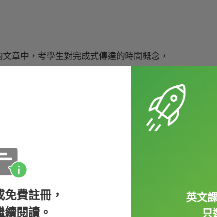
的文章中，考學生對完成式傳達的時間概念，
ave been springing up
all over the world.
全世界如雨後春筍般湧現。）
式搭配的
since
來表示從過去持續到現在的動
方上課囉】完成式＋進行式＝完成進行式？！
或免費註冊，
英文
. Bullard, who
had just returned
from
繼續閱讀。
只