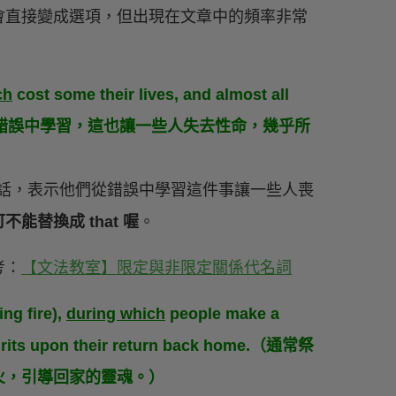
會直接變成選項，但出現在文章中的頻率非常
ch
cost some their lives, and almost all
s.（他們不得不從錯誤中學習，這也讓一些人失去性命，幾乎所
話，表示他們從錯誤中學習這件事讓一些人喪
能替換成 that 喔
。
考：
【文法教室】限定與非限定關係代名詞
ng fire),
during which
people make a
 spirits upon their return back home.（通常祭
火，引導回家的靈魂。）