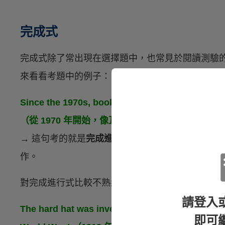
完成式
完成式除了常出現在選擇題中，也常見於閱讀測驗
來看看考題中的例子：
Since the 1970s, book towns like Hay-on-Wye
h
（從 1970 年開始，像瓦伊河畔海伊這種書鎮在
→ 這句考的就是
完成進行式
的用法，搭配常和完成
作。
對完成進行式比較不熟悉的同學可以參考：
【希平
請登入
The hard hat was invented in 1919 by Edward W
即可