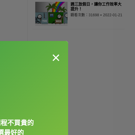
週三放假日，讓你工作效率大
提升！
觀看次數：31698
2022-01-21
×
課程不買貴的
選最好的