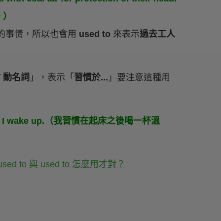
。）
去的事情，所以也會用
used to
來表示
過去工人
 / 動名詞
」，表示「
習慣於...
」要注意這種用
 after I wake up.（我習慣在起床之後喝一杯溫
ed to 與 used to 怎麼用才對？