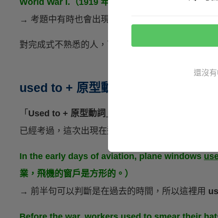
World War I.（1919 年，剛從一戰歸來的 Edward
→ 考題中有時也會出現
過去完成式
的應用，用來表
對完成式不熟悉的人，可以參考：時態大補帖：
『
還沒有
used to + 原型動詞
「
Used to + 原型動詞
」這個用法出現的頻率非常
已經考過，這次出現在選項的機率不高，但還是有
In the early days of aviation, plane windows
use
業，飛機的窗戶是方形的。）
→ 前半句可以判斷是在過去的時間，所以這裡用
us
Before the war, workers
used to smear
their hat