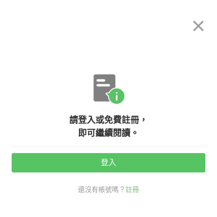
希平方
×
攻其不背
立即使用
App 開放下載中
購買課程
登入/註冊
英文專欄教學
請登入或免費註冊，
職場相處不能不知的基本會話
即可繼續閱讀。
登入
活動期間：
7/31 ~ 8/28
還沒有帳號嗎？
註冊
職場商用英文
高階經理人必備
英文會議懶人包