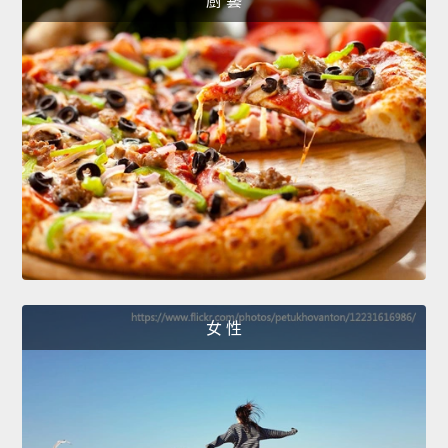
廚 藝
女 性