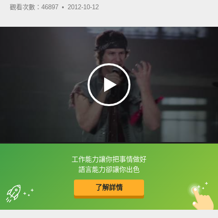
觀看次數：46897 •
2012-10-12
工作能力讓你把事情做好
框選或點兩下字幕可以直接查字典喔！
語言能力卻讓你出色
了解詳情
英
中
收錄佳句
功能升級